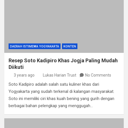
DAERAH ISTIMEWA YOGYAKARTA
KONTEN
Resep Soto Kadipiro Khas Jogja Paling Mudah
Diikuti
3 years ago
Lukas Harian Trust
No Comments
Soto Kadipiro adalah salah satu kuliner khas dari
Yogyakarta yang sudah terkenal di kalangan masyarakat.
Soto ini memiliki ciri khas kuah bening yang gurih dengan
berbagai bahan pelengkap yang menggugah…