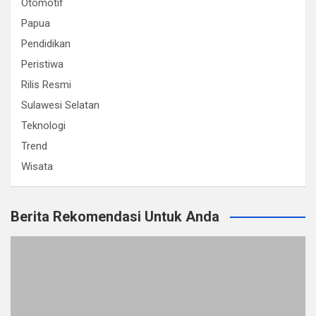
Otomotif
Papua
Pendidikan
Peristiwa
Rilis Resmi
Sulawesi Selatan
Teknologi
Trend
Wisata
Berita Rekomendasi Untuk Anda