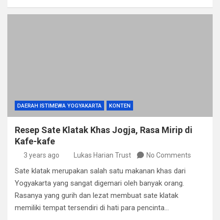
DAERAH ISTIMEWA YOGYAKARTA
KONTEN
Resep Sate Klatak Khas Jogja, Rasa Mirip di
Kafe-kafe
3 years ago
Lukas Harian Trust
No Comments
Sate klatak merupakan salah satu makanan khas dari
Yogyakarta yang sangat digemari oleh banyak orang.
Rasanya yang gurih dan lezat membuat sate klatak
memiliki tempat tersendiri di hati para pencinta…