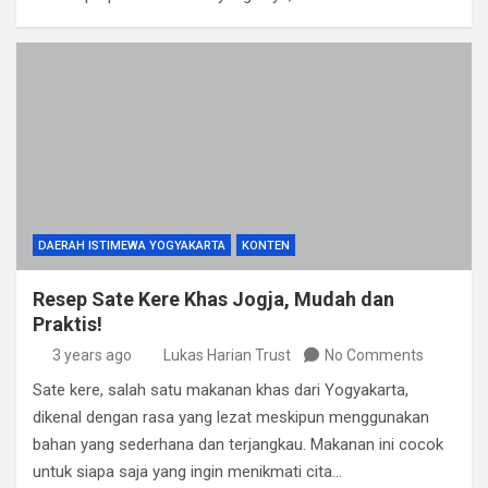
DAERAH ISTIMEWA YOGYAKARTA
KONTEN
Resep Sate Kere Khas Jogja, Mudah dan
Praktis!
3 years ago
Lukas Harian Trust
No Comments
Sate kere, salah satu makanan khas dari Yogyakarta,
dikenal dengan rasa yang lezat meskipun menggunakan
bahan yang sederhana dan terjangkau. Makanan ini cocok
untuk siapa saja yang ingin menikmati cita…