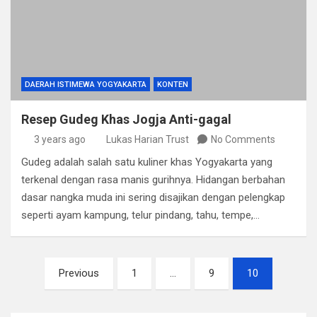
DAERAH ISTIMEWA YOGYAKARTA
KONTEN
Resep Gudeg Khas Jogja Anti-gagal
3 years ago
Lukas Harian Trust
No Comments
Gudeg adalah salah satu kuliner khas Yogyakarta yang
terkenal dengan rasa manis gurihnya. Hidangan berbahan
dasar nangka muda ini sering disajikan dengan pelengkap
seperti ayam kampung, telur pindang, tahu, tempe,…
Posts
Previous
1
…
9
10
pagination