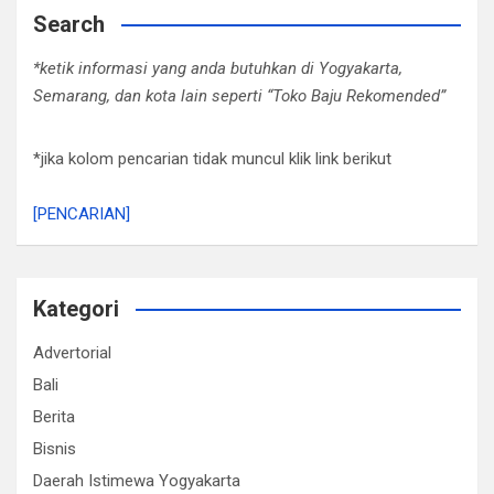
Search
*ketik informasi yang anda butuhkan di Yogyakarta,
Semarang, dan kota lain seperti “Toko Baju Rekomended”
*jika kolom pencarian tidak muncul klik link berikut
[PENCARIAN]
Kategori
Advertorial
Bali
Berita
Bisnis
Daerah Istimewa Yogyakarta