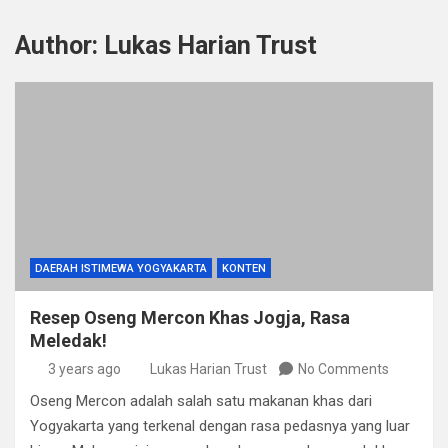
Author:
Lukas Harian Trust
DAERAH ISTIMEWA YOGYAKARTA
KONTEN
Resep Oseng Mercon Khas Jogja, Rasa
Meledak!
3 years ago
Lukas Harian Trust
No Comments
Oseng Mercon adalah salah satu makanan khas dari
Yogyakarta yang terkenal dengan rasa pedasnya yang luar