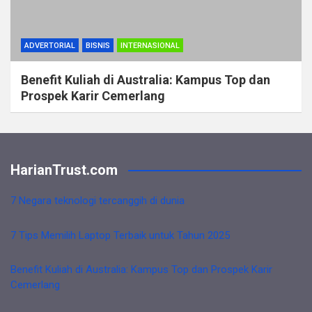
ADVERTORIAL
BISNIS
INTERNASIONAL
Benefit Kuliah di Australia: Kampus Top dan
Prospek Karir Cemerlang
HarianTrust.com
7 Negara teknologi tercanggih di dunia
7 Tips Memilih Laptop Terbaik untuk Tahun 2025
Benefit Kuliah di Australia: Kampus Top dan Prospek Karir
Cemerlang