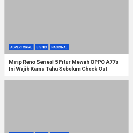
ADVERTORIAL
BISNIS
NASIONAL
Mirip Reno Series! 5 Fitur Mewah OPPO A77s
Ini Wajib Kamu Tahu Sebelum Check Out