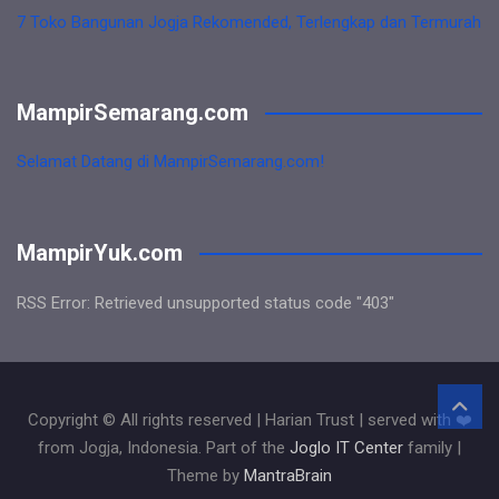
7 Toko Bangunan Jogja Rekomended, Terlengkap dan Termurah
MampirSemarang.com
Selamat Datang di MampirSemarang.com!
MampirYuk.com
RSS Error: Retrieved unsupported status code "403"
Copyright © All rights reserved | Harian Trust | served with ❤️
from Jogja, Indonesia. Part of the
Joglo IT Center
family |
Theme by
MantraBrain