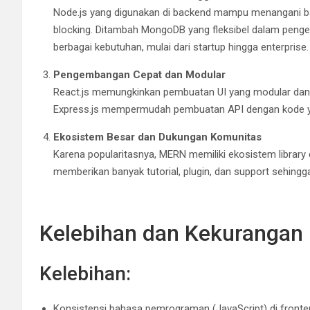
Node.js yang digunakan di backend mampu menangani b
blocking. Ditambah MongoDB yang fleksibel dalam penge
berbagai kebutuhan, mulai dari startup hingga enterprise.
Pengembangan Cepat dan Modular
React.js memungkinkan pembuatan UI yang modular dan
Express.js mempermudah pembuatan API dengan kode y
Ekosistem Besar dan Dukungan Komunitas
Karena popularitasnya, MERN memiliki ekosistem library 
memberikan banyak tutorial, plugin, dan support sehi
Kelebihan dan Kekurangan
Kelebihan:
Konsistensi bahasa pemrograman (JavaScript) di fronte