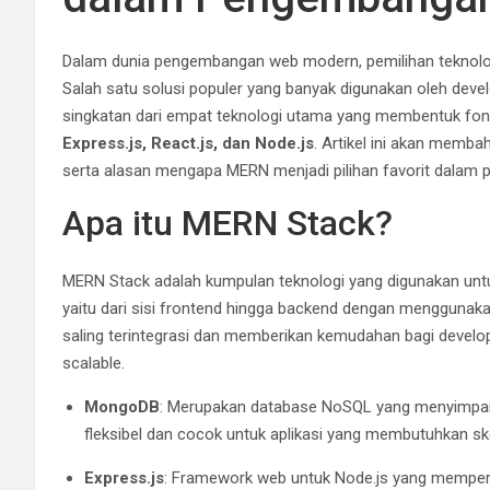
Dalam dunia pengembangan web modern, pemilihan teknologi
Salah satu solusi populer yang banyak digunakan oleh devel
singkatan dari empat teknologi utama yang membentuk fond
Express.js, React.js, dan Node.js
. Artikel ini akan memb
serta alasan mengapa MERN menjadi pilihan favorit dalam 
Apa itu MERN Stack?
MERN Stack adalah kumpulan teknologi yang digunakan untu
yaitu dari sisi frontend hingga backend dengan menggun
saling terintegrasi dan memberikan kemudahan bagi develo
scalable.
MongoDB
: Merupakan database NoSQL yang menyimpan
fleksibel dan cocok untuk aplikasi yang membutuhkan s
Express.js
: Framework web untuk Node.js yang memper