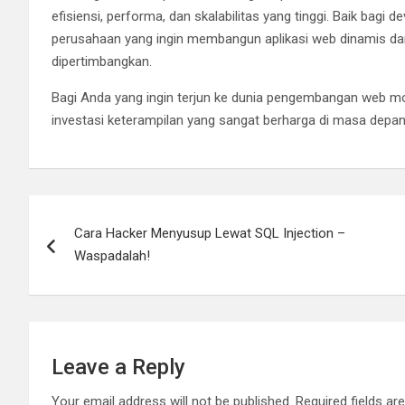
efisiensi, performa, dan skalabilitas yang tinggi. Baik bagi 
perusahaan yang ingin membangun aplikasi web dinamis dan
dipertimbangkan.
Bagi Anda yang ingin terjun ke dunia pengembangan web 
investasi keterampilan yang sangat berharga di masa depan
Post
Cara Hacker Menyusup Lewat SQL Injection –
navigation
Waspadalah!
Leave a Reply
Your email address will not be published.
Required fields a