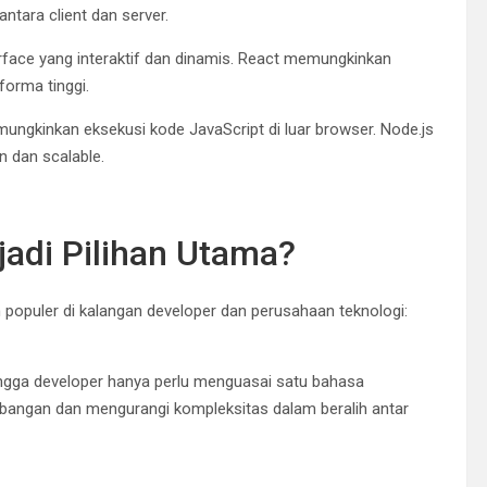
tara client dan server.
rface yang interaktif dan dinamis. React memungkinkan
orma tinggi.
mungkinkan eksekusi kode JavaScript di luar browser. Node.js
 dan scalable.
di Pilihan Utama?
puler di kalangan developer dan perusahaan teknologi:
ga developer hanya perlu menguasai satu bahasa
angan dan mengurangi kompleksitas dalam beralih antar