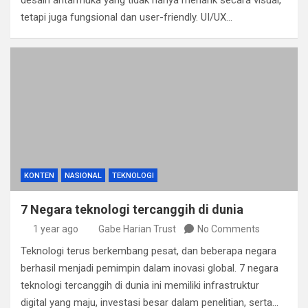
desain antarmuka yang tidak hanya menarik secara visual,
tetapi juga fungsional dan user-friendly. UI/UX…
KONTEN
NASIONAL
TEKNOLOGI
7 Negara teknologi tercanggih di dunia
1 year ago
Gabe Harian Trust
No Comments
Teknologi terus berkembang pesat, dan beberapa negara
berhasil menjadi pemimpin dalam inovasi global. 7 negara
teknologi tercanggih di dunia ini memiliki infrastruktur
digital yang maju, investasi besar dalam penelitian, serta…