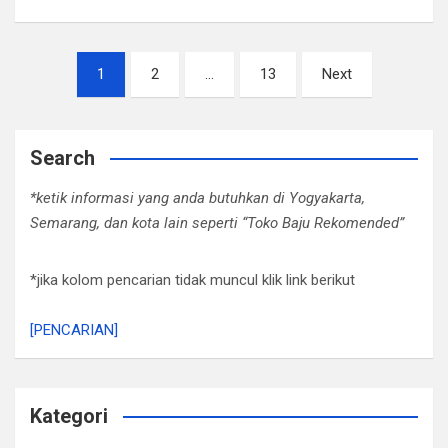
Posts
1
2
…
13
Next
pagination
Search
*ketik informasi yang anda butuhkan di Yogyakarta,
Semarang, dan kota lain seperti “Toko Baju Rekomended”
*jika kolom pencarian tidak muncul klik link berikut
[PENCARIAN]
Kategori