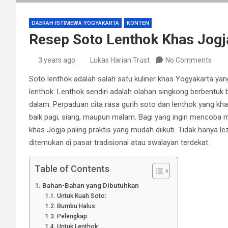
DAERAH ISTIMEWA YOGYAKARTA
KONTEN
Resep Soto Lenthok Khas Jogja
3 years ago
Lukas Harian Trust
No Comments
Soto lenthok adalah salah satu kuliner khas Yogyakarta y
lenthok. Lenthok sendiri adalah olahan singkong berbentuk b
dalam. Perpaduan cita rasa gurih soto dan lenthok yang kha
baik pagi, siang, maupun malam. Bagi yang ingin mencoba m
khas Jogja paling praktis yang mudah diikuti. Tidak hanya
ditemukan di pasar tradisional atau swalayan terdekat.
Table of Contents
Bahan-Bahan yang Dibutuhkan
Untuk Kuah Soto:
Bumbu Halus:
Pelengkap:
Untuk Lenthok: