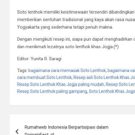
Soto lenthok memiliki keistimewaan tersendiri dibandingka
memberikan sentuhan tradisional yang kaya akan rasa nusan
Yogyakarta yang sederhana tetapi penuh makna.
Dengan mengikuti resep ini, siapa pun dapat menghadirkan 
dan menikmati lezatnya soto lenthok khas Jogja.(*)
Editor: Yunita R. Saragi
Tags:
bagaimana cara memasak Soto Lenthok
,
bagaimana ca
cara membuat Soto Lenthok
,
Resep asli Soto Lenthok Khas Jo
Resep Soto Lenthok Khas Jogja paling mudah
,
Resep Soto Len
Resep Soto Lenthok paling gampang
,
Soto Lenthok Khas Jogj
Post
Rumahweb Indonesia Berpartisipasi dalam
navigation
DomainFest .id