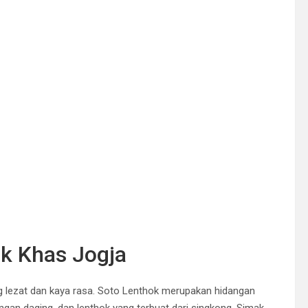
k Khas Jogja
g lezat dan kaya rasa. Soto Lenthok merupakan hidangan
gan daging, dan lenthok yang terbuat dari singkong. Simak