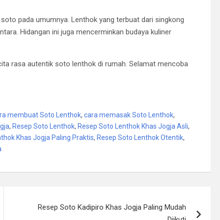
n soto pada umumnya. Lenthok yang terbuat dari singkong
tara. Hidangan ini juga mencerminkan budaya kuliner
cita rasa autentik soto lenthok di rumah. Selamat mencoba
ra membuat Soto Lenthok
,
cara memasak Soto Lenthok
,
gja
,
Resep Soto Lenthok
,
Resep Soto Lenthok Khas Jogja Asli
,
thok Khas Jogja Paling Praktis
,
Resep Soto Lenthok Otentik
,
a
Resep Soto Kadipiro Khas Jogja Paling Mudah
Diikuti