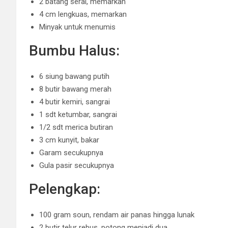
2 batang serai, memarkan
4 cm lengkuas, memarkan
Minyak untuk menumis
Bumbu Halus:
6 siung bawang putih
8 butir bawang merah
4 butir kemiri, sangrai
1 sdt ketumbar, sangrai
1/2 sdt merica butiran
3 cm kunyit, bakar
Garam secukupnya
Gula pasir secukupnya
Pelengkap:
100 gram soun, rendam air panas hingga lunak
2 butir telur rebus, potong menjadi dua