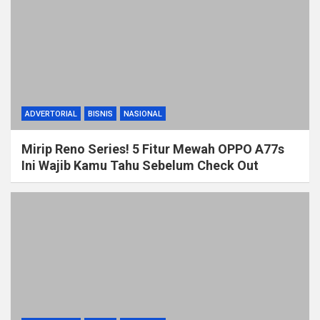
ADVERTORIAL
BISNIS
NASIONAL
Mirip Reno Series! 5 Fitur Mewah OPPO A77s
Ini Wajib Kamu Tahu Sebelum Check Out