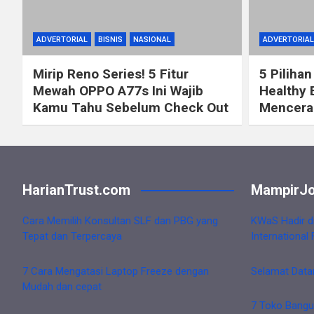
ADVERTORIAL
BISNIS
NASIONAL
ADVERTORIAL
Mirip Reno Series! 5 Fitur
5 Pilihan
Mewah OPPO A77s Ini Wajib
Healthy 
Kamu Tahu Sebelum Check Out
Mencerah
HarianTrust.com
MampirJo
Cara Memilih Konsultan SLF dan PBG yang
KWaS Hadir d
Tepat dan Terpercaya
International 
7 Cara Mengatasi Laptop Freeze dengan
Selamat Data
Mudah dan cepat
7 Toko Bangu