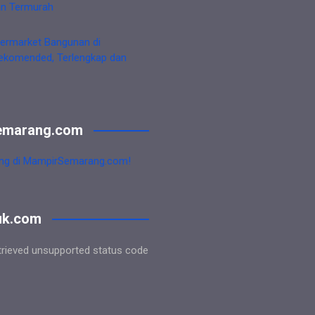
an Termurah
ermarket Bangunan di
ekomended, Terlengkap dan
emarang.com
ng di MampirSemarang.com!
uk.com
trieved unsupported status code