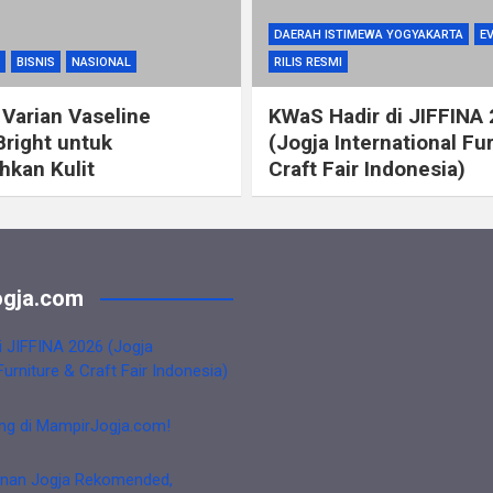
DAERAH ISTIMEWA YOGYAKARTA
E
BISNIS
NASIONAL
RILIS RESMI
 Varian Vaseline
KWaS Hadir di JIFFINA
Bright untuk
(Jogja International Fu
kan Kulit
Craft Fair Indonesia)
gja.com
i JIFFINA 2026 (Jogja
Furniture & Craft Fair Indonesia)
ng di MampirJogja.com!
nan Jogja Rekomended,