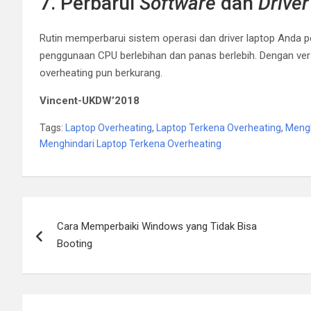
7. Perbarui
Software
dan
Driver
Rutin memperbarui sistem operasi dan driver laptop Anda 
penggunaan CPU berlebihan dan panas berlebih. Dengan versi 
overheating pun berkurang.
Vincent-UKDW’2018
Tags:
Laptop Overheating
,
Laptop Terkena Overheating
,
Mengh
Menghindari Laptop Terkena Overheating
Post
Cara Memperbaiki Windows yang Tidak Bisa
navigation
Booting