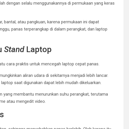
dalah dengan selalu menggunakannya di permukaan yang keras
r, bantal, atau pangkuan, karena permukaan ini dapat
ganggu, panas terperangkap di dalam perangkat, dan laptop
u
Stand
Laptop
atu cara praktis untuk mencegah laptop cepat panas.
ungkinkan aliran udara di sekitarnya menjadi lebih lancar.
n laptop saat digunakan dapat lebih mudah dikeluarkan.
han yang membantu menurunkan suhu perangkat, terutama
ame atau mengedit video.
as
op, sehingga menyebabkan panas berlebih. Oleh karena itu,