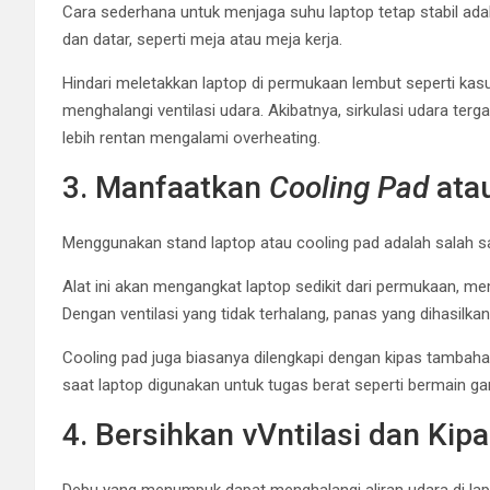
Cara sederhana untuk menjaga suhu laptop tetap stabil a
dan datar, seperti meja atau meja kerja.
Hindari meletakkan laptop di permukaan lembut seperti kasu
menghalangi ventilasi udara. Akibatnya, sirkulasi udara ter
lebih rentan mengalami overheating.
3. Manfaatkan
Cooling Pad
ata
Menggunakan stand laptop atau cooling pad adalah salah s
Alat ini akan mengangkat laptop sedikit dari permukaan, mem
Dengan ventilasi yang tidak terhalang, panas yang dihasilka
Cooling pad juga biasanya dilengkapi dengan kipas tamba
saat laptop digunakan untuk tugas berat seperti bermain g
4. Bersihkan vVntilasi dan Kip
Debu yang menumpuk dapat menghalangi aliran udara di lapt