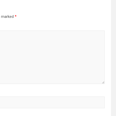
re marked
*