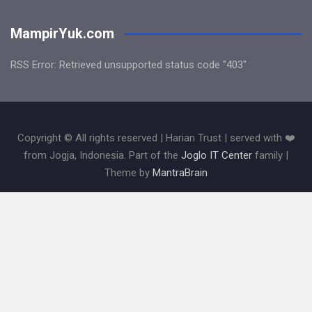
MampirYuk.com
RSS Error: Retrieved unsupported status code "403"
Copyright © All rights reserved | Harian Trust | served with ❤️
from Jogja, Indonesia. Part of the
Joglo IT Center
family |
Theme by
MantraBrain