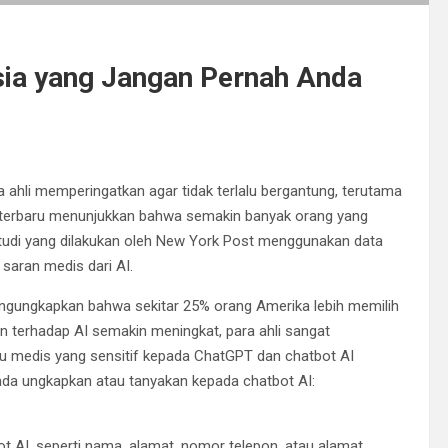
a yang Jangan Pernah Anda
 ahli memperingatkan agar tidak terlalu bergantung, terutama
an terbaru menunjukkan bahwa semakin banyak orang yang
studi yang dilakukan oleh New York Post menggunakan data
 saran medis dari AI.
 mengungkapkan bahwa sekitar 25% orang Amerika lebih memilih
an terhadap AI semakin meningkat, para ahli sangat
u medis yang sensitif kepada ChatGPT dan chatbot AI
Anda ungkapkan atau tanyakan kepada chatbot AI:
 AI, seperti nama, alamat, nomor telepon, atau alamat