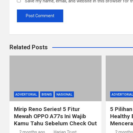
Save my name, email, and website in this browser for t
Related Posts
ADVERTORIAL
BISNIS
NASIONAL
ADVERTORIA
Mirip Reno Series! 5 Fitur
5 Pilihan
Mewah OPPO A77s Ini Wajib
Healthy 
Kamu Tahu Sebelum Check Out
Mencerah
2 months ago
Harian Trust
2 months