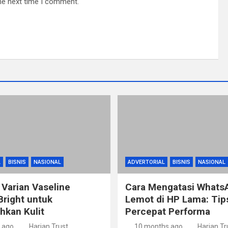
he next time I comment.
L
BISNIS
NASIONAL
ADVERTORIAL
BISNIS
NASIONAL
 Varian Vaseline
Cara Mengatasi Whats
Bright untuk
Lemot di HP Lama: Ti
kan Kulit
Percepat Performa
 ago
Harian Trust
10 months ago
Harian Tr