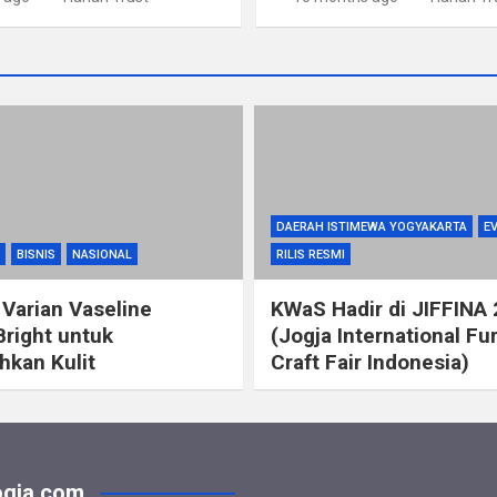
DAERAH ISTIMEWA YOGYAKARTA
E
BISNIS
NASIONAL
RILIS RESMI
 Varian Vaseline
KWaS Hadir di JIFFINA
Bright untuk
(Jogja International Fu
kan Kulit
Craft Fair Indonesia)
gja.com