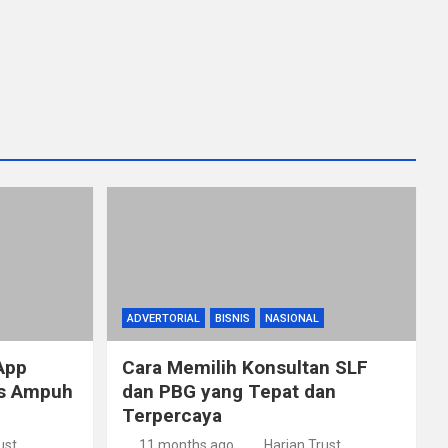
ADVERTORIAL
BISNIS
NASIONAL
App
Cara Memilih Konsultan SLF
ps Ampuh
dan PBG yang Tepat dan
Terpercaya
ust
11 months ago
Harian Trust