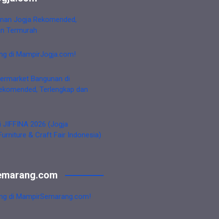
nan Jogja Rekomended,
an Termurah
ng di MampirJogja.com!
ermarket Bangunan di
ekomended, Terlengkap dan
i JIFFINA 2026 (Jogja
Furniture & Craft Fair Indonesia)
emarang.com
ng di MampirSemarang.com!