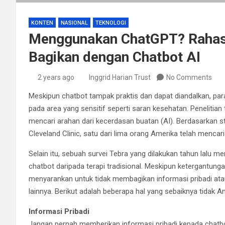
KONTEN
NASIONAL
TEKNOLOGI
Menggunakan ChatGPT? Rahasi
Bagikan dengan Chatbot AI
2 years ago
Inggrid Harian Trust
No Comments
Meskipun chatbot tampak praktis dan dapat diandalkan, para
pada area yang sensitif seperti saran kesehatan. Peneliti
mencari arahan dari kecerdasan buatan (AI). Berdasarkan 
Cleveland Clinic, satu dari lima orang Amerika telah mencari
Selain itu, sebuah survei Tebra yang dilakukan tahun lalu
chatbot daripada terapi tradisional. Meskipun ketergantung
menyarankan untuk tidak membagikan informasi pribadi ata
lainnya. Berikut adalah beberapa hal yang sebaiknya tidak 
Informasi Pribadi
Jangan pernah memberikan informasi pribadi kepada chatbot