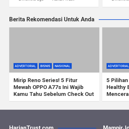
Berita Rekomendasi Untuk Anda
ADVERTORIAL
BISNIS
NASIONAL
ADVERTORIAL
Mirip Reno Series! 5 Fitur
5 Pilihan
Mewah OPPO A77s Ini Wajib
Healthy 
Kamu Tahu Sebelum Check Out
Mencerah
HarianTrust.com
MampirJo