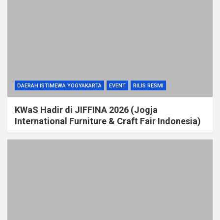
DAERAH ISTIMEWA YOGYAKARTA
EVENT
RILIS RESMI
KWaS Hadir di JIFFINA 2026 (Jogja
International Furniture & Craft Fair Indonesia)