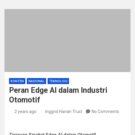
KONTEN
NASIONAL
TEKNOLOGI
Peran Edge AI dalam Industri
Otomotif
2 years ago
Inggrid Harian Trust
No Comments
Tinjauan Singkat Edge AI dalam Otomotif