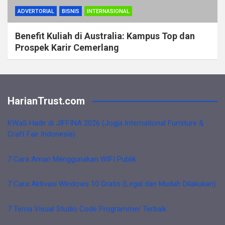
ADVERTORIAL
BISNIS
INTERNASIONAL
Benefit Kuliah di Australia: Kampus Top dan
Prospek Karir Cemerlang
HarianTrust.com
KWaS Hadir di JIFFINA 2026 (Jogja International Furniture &
Craft Fair Indonesia)
7 Cara Aman Menggunakan WIFI Publik
7 Cara Aktivasi Windows 10 Gratis (Legal dan Mudah Dilakukan)
7 Tema Visual Studio Code Programmer Terbaik