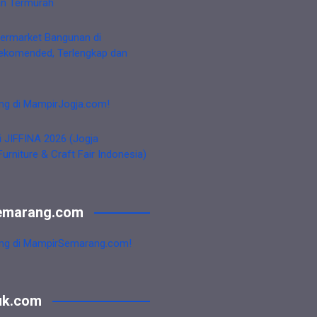
an Termurah
ermarket Bangunan di
ekomended, Terlengkap dan
ng di MampirJogja.com!
i JIFFINA 2026 (Jogja
Furniture & Craft Fair Indonesia)
emarang.com
ng di MampirSemarang.com!
uk.com