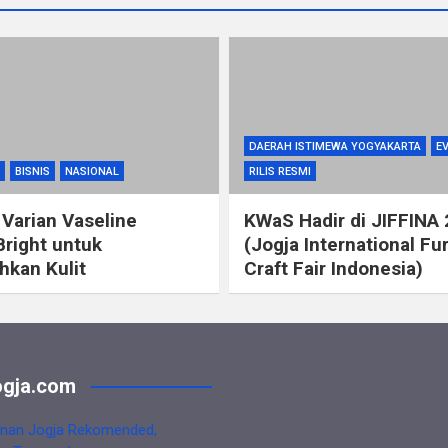
DAERAH ISTIMEWA YOGYAKARTA
E
BISNIS
NASIONAL
RILIS RESMI
 Varian Vaseline
KWaS Hadir di JIFFINA
Bright untuk
(Jogja International Fu
kan Kulit
Craft Fair Indonesia)
gja.com
nan Jogja Rekomended,