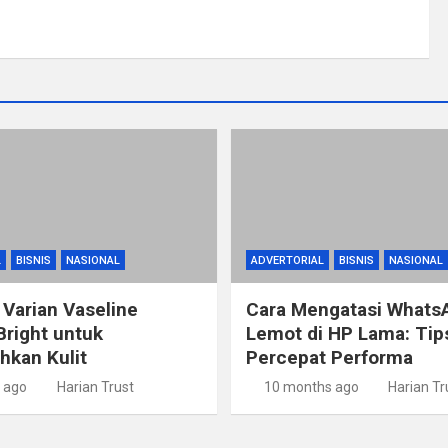
L
BISNIS
NASIONAL
ADVERTORIAL
BISNIS
NASIONAL
 Varian Vaseline
Cara Mengatasi Whats
Bright untuk
Lemot di HP Lama: Ti
kan Kulit
Percepat Performa
 ago
Harian Trust
10 months ago
Harian Tr