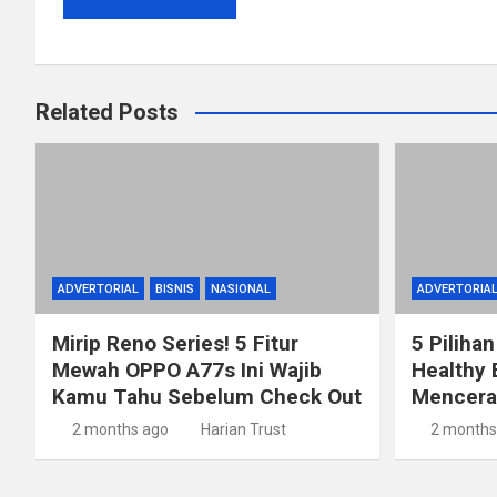
Related Posts
ADVERTORIAL
BISNIS
NASIONAL
ADVERTORIA
Mirip Reno Series! 5 Fitur
5 Pilihan
Mewah OPPO A77s Ini Wajib
Healthy 
Kamu Tahu Sebelum Check Out
Mencerah
2 months ago
Harian Trust
2 months