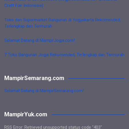
Craft Fair Indonesia)
Toko dan Supermarket Bangunan di Yogyakarta Rekomended,
Terlengkap dan Termurah
Selamat Datang di MampirJogja.com!
7 Toko Bangunan Jogja Rekomended, Terlengkap dan Termurah
MampirSemarang.com
Selamat Datang di MampirSemarang.com!
MampirYuk.com
RSS Error: Retrieved unsupported status code "403"