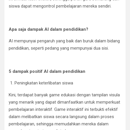
siswa dapat mengontrol pembelajaran mereka sendiri.
Apa saja dampak AI dalam pendidikan?
AI mempunyai pengaruh yang baik dan buruk dalam bidang
pendidikan, seperti pedang yang mempunyai dua sisi.
5 dampak positif AI dalam pendidikan
Peningkatan keterlibatan siswa
Kini, terdapat banyak game edukasi dengan tampilan visula
yang menarik yang dapat dimanfaatkan untuk memperkuat
pembelajaran interaktif. Game interaktif ini terbukti efektif
dalam melibatkan siswa secara langsung dalam proses
pembelajaran, sehingga memudahkan mereka dalam