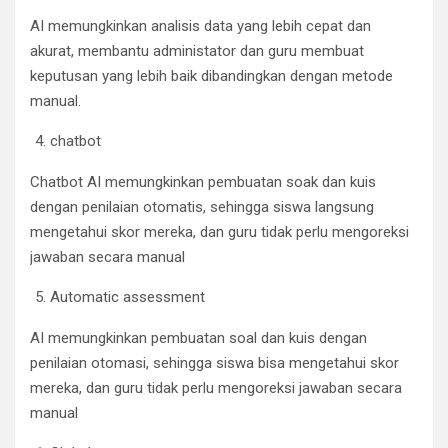
AI memungkinkan analisis data yang lebih cepat dan
akurat, membantu administator dan guru membuat
keputusan yang lebih baik dibandingkan dengan metode
manual.
chatbot
Chatbot AI memungkinkan pembuatan soak dan kuis
dengan penilaian otomatis, sehingga siswa langsung
mengetahui skor mereka, dan guru tidak perlu mengoreksi
jawaban secara manual
Automatic assessment
AI memungkinkan pembuatan soal dan kuis dengan
penilaian otomasi, sehingga siswa bisa mengetahui skor
mereka, dan guru tidak perlu mengoreksi jawaban secara
manual