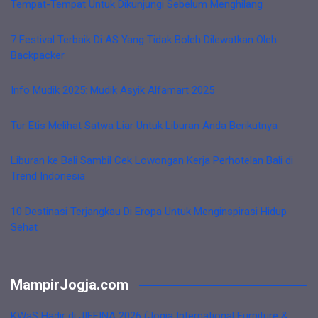
Tempat-Tempat Untuk Dikunjungi Sebelum Menghilang
7 Festival Terbaik Di AS Yang Tidak Boleh Dilewatkan Oleh
Backpacker
Info Mudik 2025: Mudik Asyik Alfamart 2025
Tur Etis Melihat Satwa Liar Untuk Liburan Anda Berikutnya
Liburan ke Bali Sambil Cek Lowongan Kerja Perhotelan Bali di
Trend Indonesia
10 Destinasi Terjangkau Di Eropa Untuk Menginspirasi Hidup
Sehat
MampirJogja.com
KWaS Hadir di JIFFINA 2026 (Jogja International Furniture &