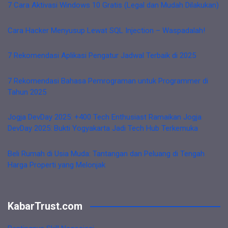
7 Cara Aktivasi Windows 10 Gratis (Legal dan Mudah Dilakukan)
Cara Hacker Menyusup Lewat SQL Injection – Waspadalah!
7 Rekomendasi Aplikasi Pengatur Jadwal Terbaik di 2025
7 Rekomendasi Bahasa Pemrograman untuk Programmer di
Tahun 2025
Jogja DevDay 2025: +400 Tech Enthusiast Ramaikan Jogja
DevDay 2025: Bukti Yogyakarta Jadi Tech Hub Terkemuka
Beli Rumah di Usia Muda: Tantangan dan Peluang di Tengah
Harga Properti yang Melonjak
KabarTrust.com