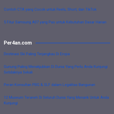
Contoh CTA yang Cocok untuk Reels, Short, dan TikTok
5 Fitur Samsung A07 yang Pas untuk Kebutuhan Dasar Harian
Per4an.com
Destinasi Ski Paling Terjangkau Di Eropa
Gunung Paling Menakjubkan Di Dunia Yang Perlu Anda Kunjungi
Setidaknya Sekali
Peran Konsultan PBG & SLF dalam Legalitas Bangunan
12 Museum Teraneh Di Seluruh Dunia Yang Menarik Untuk Anda
Kunjungi