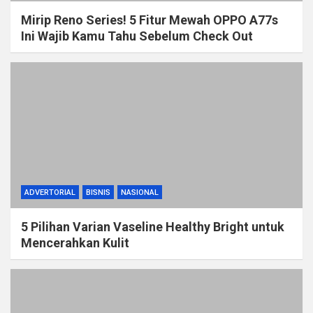
Mirip Reno Series! 5 Fitur Mewah OPPO A77s
Ini Wajib Kamu Tahu Sebelum Check Out
ADVERTORIAL
BISNIS
NASIONAL
5 Pilihan Varian Vaseline Healthy Bright untuk
Mencerahkan Kulit