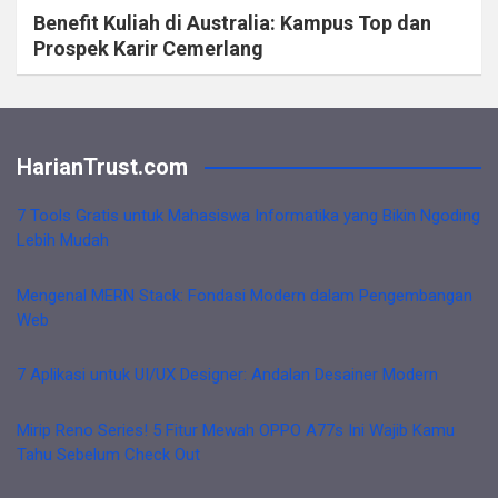
Benefit Kuliah di Australia: Kampus Top dan
Prospek Karir Cemerlang
HarianTrust.com
7 Tools Gratis untuk Mahasiswa Informatika yang Bikin Ngoding
Lebih Mudah
Mengenal MERN Stack: Fondasi Modern dalam Pengembangan
Web
7 Aplikasi untuk UI/UX Designer: Andalan Desainer Modern
Mirip Reno Series! 5 Fitur Mewah OPPO A77s Ini Wajib Kamu
Tahu Sebelum Check Out