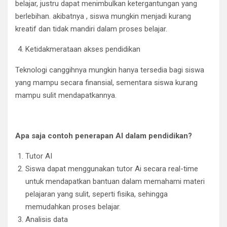
belajar, justru dapat menimbulkan ketergantungan yang
berlebihan. akibatnya , siswa mungkin menjadi kurang
kreatif dan tidak mandiri dalam proses belajar.
Ketidakmerataan akses pendidikan
Teknologi canggihnya mungkin hanya tersedia bagi siswa
yang mampu secara finansial, sementara siswa kurang
mampu sulit mendapatkannya.
Apa saja contoh penerapan AI dalam pendidikan?
Tutor AI
Siswa dapat menggunakan tutor Ai secara real-time
untuk mendapatkan bantuan dalam memahami materi
pelajaran yang sulit, seperti fisika, sehingga
memudahkan proses belajar.
Analisis data