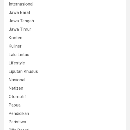
Internasional
Jawa Barat
Jawa Tengah
Jawa Timur
Konten
Kuliner
Lalu Lintas
Lifestyle
Liputan Khusus
Nasional
Netizen
Otomotif
Papua
Pendidikan
Peristiwa