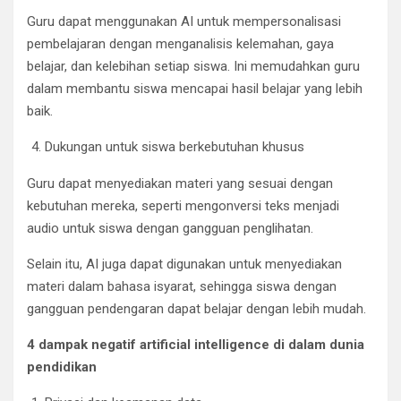
Guru dapat menggunakan AI untuk mempersonalisasi
pembelajaran dengan menganalisis kelemahan, gaya
belajar, dan kelebihan setiap siswa. Ini memudahkan guru
dalam membantu siswa mencapai hasil belajar yang lebih
baik.
Dukungan untuk siswa berkebutuhan khusus
Guru dapat menyediakan materi yang sesuai dengan
kebutuhan mereka, seperti mengonversi teks menjadi
audio untuk siswa dengan gangguan penglihatan.
Selain itu, AI juga dapat digunakan untuk menyediakan
materi dalam bahasa isyarat, sehingga siswa dengan
gangguan pendengaran dapat belajar dengan lebih mudah.
4 dampak negatif artificial intelligence di dalam dunia
pendidikan