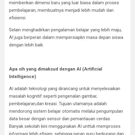
memberikan dimensi baru yang luar biasa dalam proses
pembelajaran, membuatnya menjadi lebih mudah dan
efisiensi.
Selain menghadirkan pengalaman belajar yang lebih maju,
AI juga berperan dalam mempersiapkn masa depan siswa
dengan lebih baik.
Apa sih yang dimaksud dengan AI (Artificial
Intelligence)
AI adalah teknologi yang dirancang untuk menyelesaikan
masalah kognitif seperti pengenalan gambar,
pembelajaran,dan kreasi. Tujuan utamanya adalah
mendorong sistem belajar otomatis melalui pengumpulan
data besar dengan sensor dan pemantauan cerdas.
Banyak sekolah kini menggunakan AI unttuk memproses
informasi lebih efisien, sehingga peran guru berkurang dan