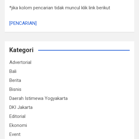
*jika kolom pencarian tidak muncul klik link berikut
[PENCARIAN]
Kategori
Advertorial
Bali
Berita
Bisnis
Daerah Istimewa Yogyakarta
DKI Jakarta
Editorial
Ekonomi
Event