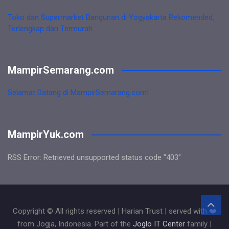
Toko dan Supermarket Bangunan di Yogyakarta Rekomended,
Terlengkap dan Termurah
MampirSemarang.com
Selamat Datang di MampirSemarang.com!
MampirYuk.com
RSS Error: Retrieved unsupported status code "403"
Copyright © All rights reserved | Harian Trust | served with ❤️
from Jogja, Indonesia. Part of the
Joglo IT Center
family |