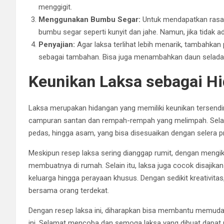
menggigit.
Menggunakan Bumbu Segar:
Untuk mendapatkan rasa 
bumbu segar seperti kunyit dan jahe. Namun, jika tidak a
Penyajian:
Agar laksa terlihat lebih menarik, tambahkan
sebagai tambahan. Bisa juga menambahkan daun selada
Keunikan Laksa sebagai H
Laksa merupakan hidangan yang memiliki keunikan tersendir
campuran santan dan rempah-rempah yang melimpah. Selain i
pedas, hingga asam, yang bisa disesuaikan dengan selera pr
Meskipun resep laksa sering dianggap rumit, dengan mengik
membuatnya di rumah. Selain itu, laksa juga cocok disajik
keluarga hingga perayaan khusus. Dengan sedikit kreativita
bersama orang terdekat.
Dengan resep laksa ini, diharapkan bisa membantu memuda
ini. Selamat mencoba dan semoga laksa yang dibuat dapat