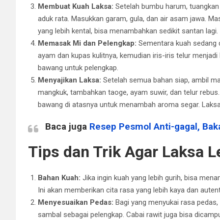
Membuat Kuah Laksa:
Setelah bumbu harum, tuangkan 
aduk rata. Masukkan garam, gula, dan air asam jawa. Ma
yang lebih kental, bisa menambahkan sedikit santan lagi
Memasak Mi dan Pelengkap:
Sementara kuah sedang dim
ayam dan kupas kulitnya, kemudian iris-iris telur menjadi
bawang untuk pelengkap.
Menyajikan Laksa:
Setelah semua bahan siap, ambil ma
mangkuk, tambahkan taoge, ayam suwir, dan telur rebus
bawang di atasnya untuk menambah aroma segar. Laksa s
Baca juga
Resep Pesmol Anti-gagal, Baka
Tips dan Trik Agar Laksa 
Bahan Kuah:
Jika ingin kuah yang lebih gurih, bisa men
Ini akan memberikan cita rasa yang lebih kaya dan autent
Menyesuaikan Pedas:
Bagi yang menyukai rasa pedas
sambal sebagai pelengkap. Cabai rawit juga bisa dicampu