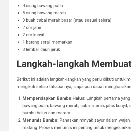
4 siung bawang putih
5 siung bawang merah
3 buah cabai merah besar (atau sesuai selera)
2 cm jahe
2 cm kunyit
1 batang serai, memarkan
3 lembar daun jeruk
Langkah-langkah Membuat
Berikut ini adalah langkah-langkah yang perlu diikuti untu
mengikuti setiap tahapannya, siapa pun dapat menghasilkan 
Mempersiapkan Bumbu Halus:
Langkah pertama yang p
bawang putih, bawang merah, cabai merah, jahe, kunyit, s
bumbu halus dan merata.
Menumis Bumbu:
Panaskan minyak sayur dalam wajan.
matang. Proses menumis ini penting untuk mengeluarkan