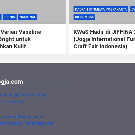
DAERAH ISTIMEWA YOGYAKARTA
E
BISNIS
NASIONAL
RILIS RESMI
 Varian Vaseline
KWaS Hadir di JIFFINA
Bright untuk
(Jogja International Fu
kan Kulit
Craft Fair Indonesia)
gja.com
nan Jogja Rekomended,
an Termurah
ermarket Bangunan di
ekomended, Terlengkap dan