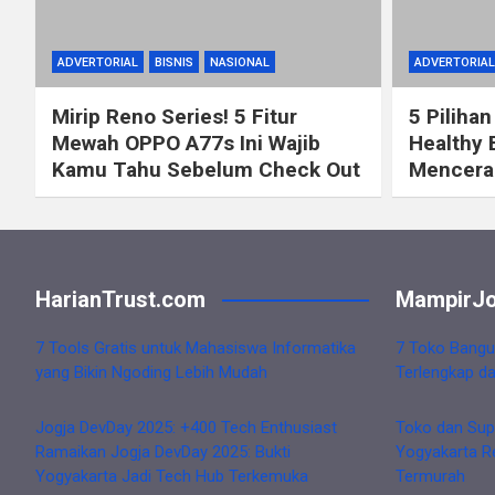
ADVERTORIAL
BISNIS
NASIONAL
ADVERTORIAL
Mirip Reno Series! 5 Fitur
5 Pilihan
Mewah OPPO A77s Ini Wajib
Healthy 
Kamu Tahu Sebelum Check Out
Mencerah
HarianTrust.com
MampirJo
7 Tools Gratis untuk Mahasiswa Informatika
7 Toko Bangu
yang Bikin Ngoding Lebih Mudah
Terlengkap d
Jogja DevDay 2025: +400 Tech Enthusiast
Toko dan Sup
Ramaikan Jogja DevDay 2025: Bukti
Yogyakarta R
Yogyakarta Jadi Tech Hub Terkemuka
Termurah