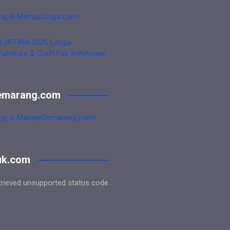
ng di MampirJogja.com!
i JIFFINA 2026 (Jogja
Furniture & Craft Fair Indonesia)
emarang.com
ng di MampirSemarang.com!
uk.com
trieved unsupported status code