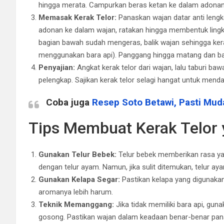
hingga merata. Campurkan beras ketan ke dalam adonan 
Memasak Kerak Telor:
Panaskan wajan datar anti len
adonan ke dalam wajan, ratakan hingga membentuk lingka
bagian bawah sudah mengeras, balik wajan sehingga kera
menggunakan bara api). Panggang hingga matang dan bag
Penyajian:
Angkat kerak telor dari wajan, lalu taburi b
pelengkap. Sajikan kerak telor selagi hangat untuk mend
Coba juga
Resep Soto Betawi, Pasti Muda
Tips Membuat Kerak Telor 
Gunakan Telur Bebek:
Telur bebek memberikan rasa yan
dengan telur ayam. Namun, jika sulit ditemukan, telur aya
Gunakan Kelapa Segar:
Pastikan kelapa yang digunakan
aromanya lebih harum.
Teknik Memanggang:
Jika tidak memiliki bara api, gun
gosong. Pastikan wajan dalam keadaan benar-benar pa