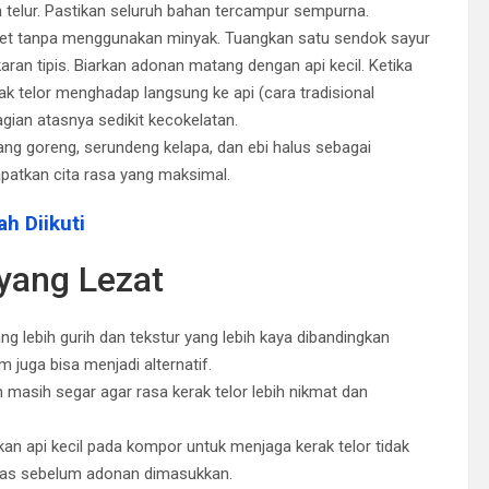
telur. Pastikan seluruh bahan tercampur sempurna.
gket tanpa menggunakan minyak. Tuangkan satu sendok sayur
ran tipis. Biarkan adonan matang dengan api kecil. Ketika
k telor menghadap langsung ke api (cara tradisional
ian atasnya sedikit kecokelatan.
awang goreng, serundeng kelapa, dan ebi halus sebagai
apatkan cita rasa yang maksimal.
h Diikuti
yang Lezat
g lebih gurih dan tekstur yang lebih kaya dibandingkan
m juga bisa menjadi alternatif.
 masih segar agar rasa kerak telor lebih nikmat dan
akan api kecil pada kompor untuk menjaga kerak telor tidak
nas sebelum adonan dimasukkan.