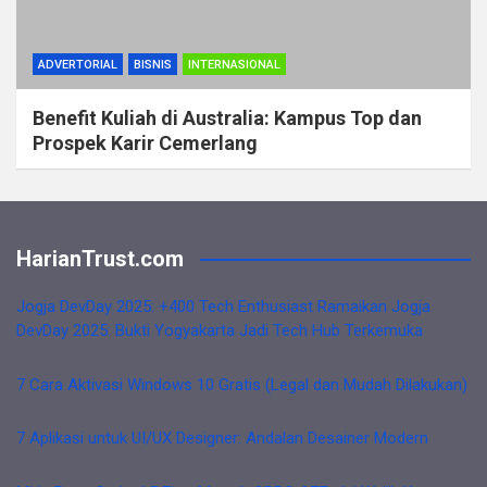
ADVERTORIAL
BISNIS
INTERNASIONAL
Benefit Kuliah di Australia: Kampus Top dan
Prospek Karir Cemerlang
HarianTrust.com
Jogja DevDay 2025: +400 Tech Enthusiast Ramaikan Jogja
DevDay 2025: Bukti Yogyakarta Jadi Tech Hub Terkemuka
7 Cara Aktivasi Windows 10 Gratis (Legal dan Mudah Dilakukan)
7 Aplikasi untuk UI/UX Designer: Andalan Desainer Modern