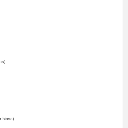
as)
r biasa)