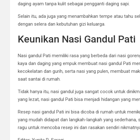
daging ayam tanpa kulit sebagai pengganti daging sapi.
Selain itu, ada juga yang menambahkan tempe atau tahu seba
dengan selera dan kebutuhan gizi keluarga.
Keunikan Nasi Gandul Pati
Nasi gandul Pati memiliki rasa yang berbeda dari nasi gor
kaya dan daging yang empuk membuat nasi gandul Pati memi
kecokelatan dan gurih, serta nasi yang pulen, membuat mak
saat santai di rumah.
Tidak hanya itu, nasi gandul juga sangat cocok untuk dinik
yang lezat, nasi gandul Pati bisa menjadi hidangan yang m
Resep nasi gandul Pati ini bisa dicoba di rumah untuk men
yang mudah didapat dan langkah-langkah yang sederhana, s
ragu untuk mencoba resep ini dan rasakan sendiri nikmatnya
Editor: Yunita R. Saragi