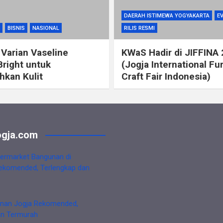
DAERAH ISTIMEWA YOGYAKARTA
E
BISNIS
NASIONAL
RILIS RESMI
 Varian Vaseline
KWaS Hadir di JIFFINA
Bright untuk
(Jogja International Fu
kan Kulit
Craft Fair Indonesia)
gja.com
ermarket Bangunan di
ekomended, Terlengkap dan
nan Jogja Rekomended,
an Termurah