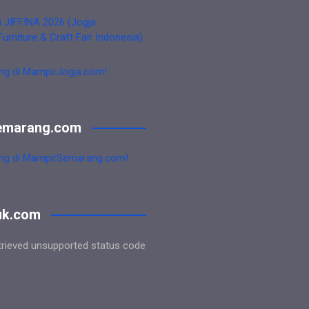
i JIFFINA 2026 (Jogja
Furniture & Craft Fair Indonesia)
ng di MampirJogja.com!
emarang.com
ng di MampirSemarang.com!
uk.com
trieved unsupported status code