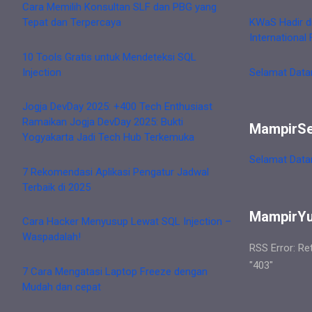
Cara Memilih Konsultan SLF dan PBG yang
Tepat dan Terpercaya
KWaS Hadir d
International 
10 Tools Gratis untuk Mendeteksi SQL
Injection
Selamat Data
Jogja DevDay 2025: +400 Tech Enthusiast
Ramaikan Jogja DevDay 2025: Bukti
MampirS
Yogyakarta Jadi Tech Hub Terkemuka
Selamat Data
7 Rekomendasi Aplikasi Pengatur Jadwal
Terbaik di 2025
MampirY
Cara Hacker Menyusup Lewat SQL Injection –
Waspadalah!
RSS Error: Re
"403"
7 Cara Mengatasi Laptop Freeze dengan
Mudah dan cepat