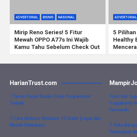
ADVERTORIAL
BISNIS
NASIONAL
ADVERTORIAL
Mirip Reno Series! 5 Fitur
5 Pilihan
Mewah OPPO A77s Ini Wajib
Healthy 
Kamu Tahu Sebelum Check Out
Mencerah
HarianTrust.com
MampirJo
7 Tema Visual Studio Code Programmer
Toko dan Sup
Terbaik
Yogyakarta R
Termurah
7 Cara Aktivasi Windows 10 Gratis (Legal dan
Mudah Dilakukan)
7 Toko Bangu
Terlengkap d