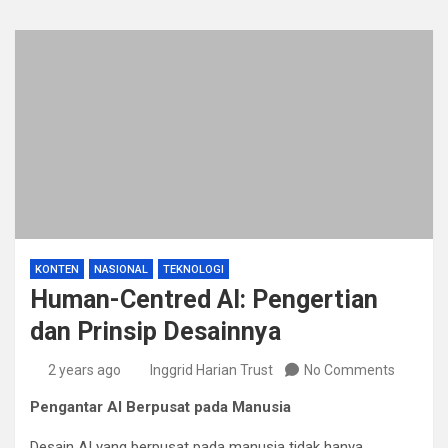
KONTEN
NASIONAL
TEKNOLOGI
Human-Centred AI: Pengertian
dan Prinsip Desainnya
2 years ago
Inggrid Harian Trust
No Comments
Pengantar AI Berpusat pada Manusia
Desain AI yang berpusat pada manusia tidak hanya