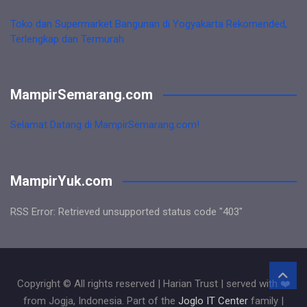
Toko dan Supermarket Bangunan di Yogyakarta Rekomended,
Terlengkap dan Termurah
MampirSemarang.com
Selamat Datang di MampirSemarang.com!
MampirYuk.com
RSS Error: Retrieved unsupported status code "403"
Copyright © All rights reserved | Harian Trust | served with ❤️
from Jogja, Indonesia. Part of the
Joglo IT Center
family |