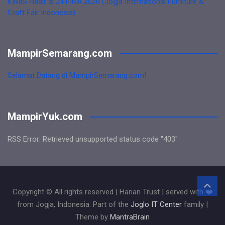
KWaS Hadir di JIFFINA 2026 (Jogja International Furniture &
Craft Fair Indonesia)
MampirSemarang.com
Selamat Datang di MampirSemarang.com!
MampirYuk.com
RSS Error: Retrieved unsupported status code "403"
Copyright © All rights reserved | Harian Trust | served with ❤️
from Jogja, Indonesia. Part of the
Joglo IT Center
family |
Theme by
MantraBrain