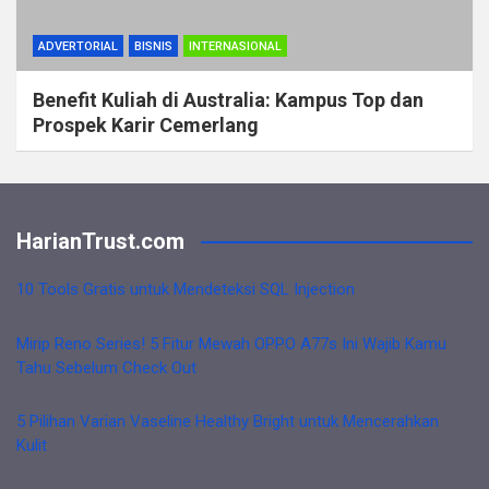
ADVERTORIAL
BISNIS
INTERNASIONAL
Benefit Kuliah di Australia: Kampus Top dan
Prospek Karir Cemerlang
HarianTrust.com
10 Tools Gratis untuk Mendeteksi SQL Injection
Mirip Reno Series! 5 Fitur Mewah OPPO A77s Ini Wajib Kamu
Tahu Sebelum Check Out
5 Pilihan Varian Vaseline Healthy Bright untuk Mencerahkan
Kulit