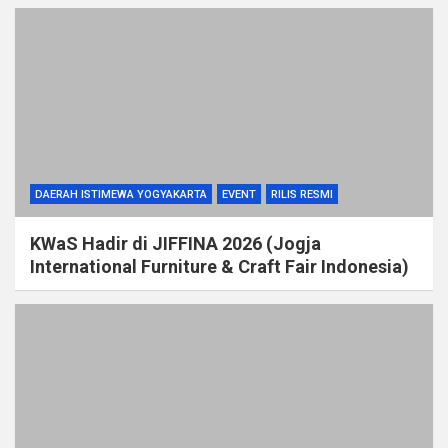
DAERAH ISTIMEWA YOGYAKARTA
EVENT
RILIS RESMI
KWaS Hadir di JIFFINA 2026 (Jogja
International Furniture & Craft Fair Indonesia)