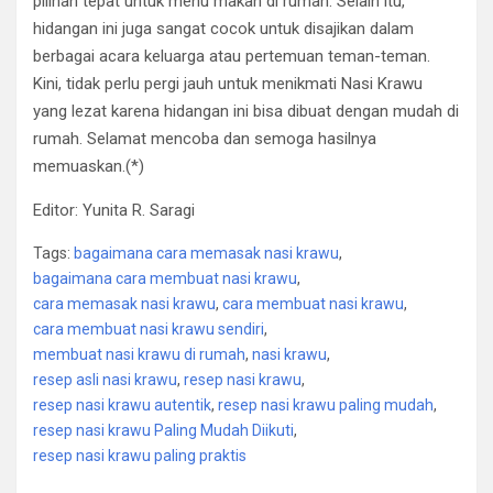
pilihan tepat untuk menu makan di rumah. Selain itu,
hidangan ini juga sangat cocok untuk disajikan dalam
berbagai acara keluarga atau pertemuan teman-teman.
Kini, tidak perlu pergi jauh untuk menikmati Nasi Krawu
yang lezat karena hidangan ini bisa dibuat dengan mudah di
rumah. Selamat mencoba dan semoga hasilnya
memuaskan.(*)
Editor: Yunita R. Saragi
Tags:
bagaimana cara memasak nasi krawu
,
bagaimana cara membuat nasi krawu
,
cara memasak nasi krawu
,
cara membuat nasi krawu
,
cara membuat nasi krawu sendiri
,
membuat nasi krawu di rumah
,
nasi krawu
,
resep asli nasi krawu
,
resep nasi krawu
,
resep nasi krawu autentik
,
resep nasi krawu paling mudah
,
resep nasi krawu Paling Mudah Diikuti
,
resep nasi krawu paling praktis