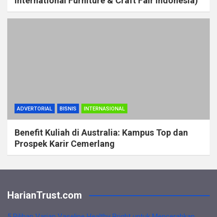
International Furniture & Craft Fair Indonesia)
ADVERTORIAL
BISNIS
INTERNASIONAL
Benefit Kuliah di Australia: Kampus Top dan
Prospek Karir Cemerlang
HarianTrust.com
5 Pilihan Varian Vaseline Healthy Bright untuk Mencerahkan