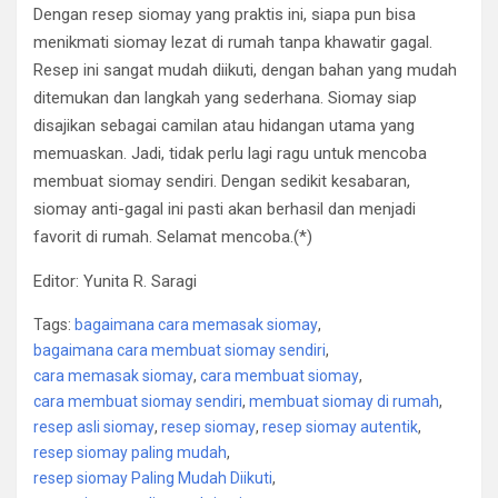
Dengan resep siomay yang praktis ini, siapa pun bisa
menikmati siomay lezat di rumah tanpa khawatir gagal.
Resep ini sangat mudah diikuti, dengan bahan yang mudah
ditemukan dan langkah yang sederhana. Siomay siap
disajikan sebagai camilan atau hidangan utama yang
memuaskan. Jadi, tidak perlu lagi ragu untuk mencoba
membuat siomay sendiri. Dengan sedikit kesabaran,
siomay anti-gagal ini pasti akan berhasil dan menjadi
favorit di rumah. Selamat mencoba.(*)
Editor: Yunita R. Saragi
Tags:
bagaimana cara memasak siomay
,
bagaimana cara membuat siomay sendiri
,
cara memasak siomay
,
cara membuat siomay
,
cara membuat siomay sendiri
,
membuat siomay di rumah
,
resep asli siomay
,
resep siomay
,
resep siomay autentik
,
resep siomay paling mudah
,
resep siomay Paling Mudah Diikuti
,