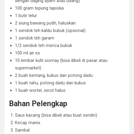
dengan daging ayam atau udang)
100 gram tepung tapioka
1 butir telur
2 siung bawang putih, haluskan
1 sendok teh kaldu bubuk (opsional)
1 sendok teh garam
1/2 sendok teh merica bubuk
100 ml air es
10 lembar kulit siomay (bisa dibeli di pasar atau
supermarket)
2 buah kentang, kukus dan potong dadu
1 buah tahu, potong dadu dan kukus
1 buah wortel, serut halus
Bahan Pelengkap
Saus kacang (bisa dibeli atau buat sendiri)
Kecap manis
Sambal