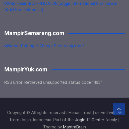
KWaS Hadir di JIFFINA 2026 (Jogja International Furniture &
Craft Fair Indonesia)
MampirSemarang.com
Selamat Datang di MampirSemarang.com!
MampirYuk.com
RSS Error: Retrieved unsupported status code "403"
Copyright © All rights reserved | Harian Trust | served with ❤️
from Jogja, Indonesia. Part of the
Joglo IT Center
family |
Theme by
MantraBrain