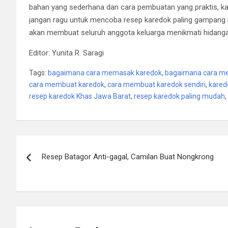
bahan yang sederhana dan cara pembuatan yang praktis, kare
jangan ragu untuk mencoba resep karedok paling gampang i
akan membuat seluruh anggota keluarga menikmati hidangan
Editor: Yunita R. Saragi
Tags:
bagaimana cara memasak karedok
,
bagaimana cara me
cara membuat karedok
,
cara membuat karedok sendiri
,
kared
resep karedok Khas Jawa Barat
,
resep karedok paling mudah
,
Post
Resep Batagor Anti-gagal, Camilan Buat Nongkrong
navigation