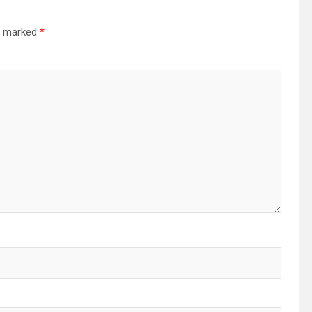
re marked
*