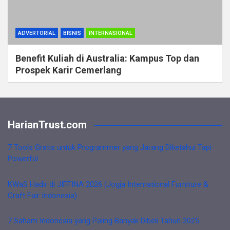
ADVERTORIAL
BISNIS
INTERNASIONAL
Benefit Kuliah di Australia: Kampus Top dan
Prospek Karir Cemerlang
HarianTrust.com
7 Tools Gratis untuk Programmer yang Jarang Diketahui Tapi
Powerful
KWaS Hadir di JIFFINA 2026 (Jogja International Furniture &
Craft Fair Indonesia)
7 Saham Indonesia yang Paling Banyak Dibeli Tahun 2025