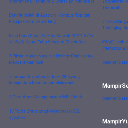
International Furniture & Craft Fair Indonesia)
Yogyakarta R
Termurah
Benefit Kuliah di Australia: Kampus Top dan
Prospek Karir Cemerlang
7 Toko Bangu
Terlengkap d
Mirip Reno Series! 5 Fitur Mewah OPPO A77s
Ini Wajib Kamu Tahu Sebelum Check Out
KWaS Hadir d
International 
5 Pilihan Varian Vaseline Healthy Bright untuk
Mencerahkan Kulit
Selamat Data
7 Tempat Investasi Terbaik 2025 yang
Menjanjikan Keuntungan Maksimal
MampirS
7 Cara Aman Menggunakan WIFI Publik
Selamat Data
10 Tools Gratis untuk Mendeteksi SQL
Injection
MampirY