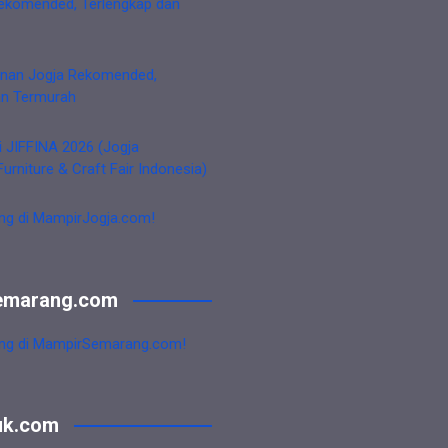
ekomended, Terlengkap dan
nan Jogja Rekomended,
an Termurah
i JIFFINA 2026 (Jogja
Furniture & Craft Fair Indonesia)
ng di MampirJogja.com!
emarang.com
ng di MampirSemarang.com!
uk.com