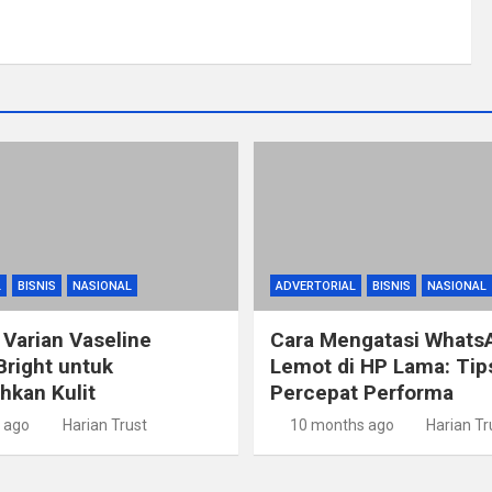
L
BISNIS
NASIONAL
ADVERTORIAL
BISNIS
NASIONAL
 Varian Vaseline
Cara Mengatasi Whats
Bright untuk
Lemot di HP Lama: Ti
kan Kulit
Percepat Performa
 ago
Harian Trust
10 months ago
Harian Tr