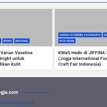
DAERAH ISTIMEWA YOGYAKARTA
E
BISNIS
NASIONAL
RILIS RESMI
 Varian Vaseline
KWaS Hadir di JIFFINA
Bright untuk
(Jogja International Fu
kan Kulit
Craft Fair Indonesia)
gja.com
ermarket Bangunan di