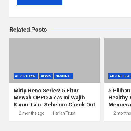
Related Posts
ADVERTORIAL
BISNIS
NASIONAL
ADVERTORIA
Mirip Reno Series! 5 Fitur
5 Pilihan
Mewah OPPO A77s Ini Wajib
Healthy 
Kamu Tahu Sebelum Check Out
Mencerah
2 months ago
Harian Trust
2 months