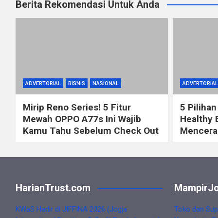
Berita Rekomendasi Untuk Anda
ADVERTORIAL
BISNIS
NASIONAL
ADVERTORIAL
Mirip Reno Series! 5 Fitur
5 Pilihan
Mewah OPPO A77s Ini Wajib
Healthy 
Kamu Tahu Sebelum Check Out
Mencerah
HarianTrust.com
MampirJo
KWaS Hadir di JIFFINA 2026 (Jogja
Toko dan Sup