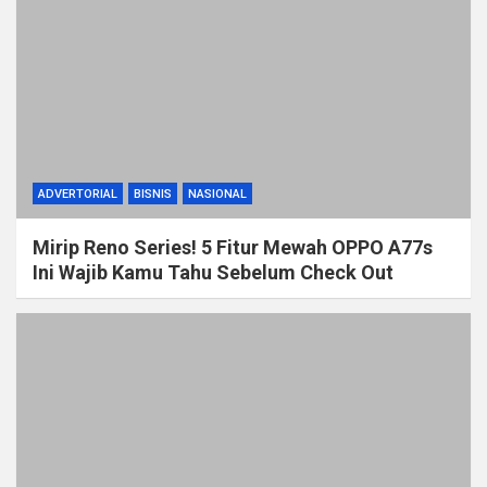
ADVERTORIAL
BISNIS
NASIONAL
Mirip Reno Series! 5 Fitur Mewah OPPO A77s
Ini Wajib Kamu Tahu Sebelum Check Out