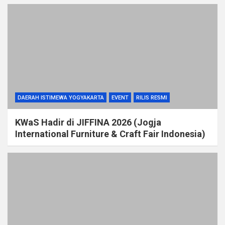
DAERAH ISTIMEWA YOGYAKARTA
EVENT
RILIS RESMI
KWaS Hadir di JIFFINA 2026 (Jogja
International Furniture & Craft Fair Indonesia)