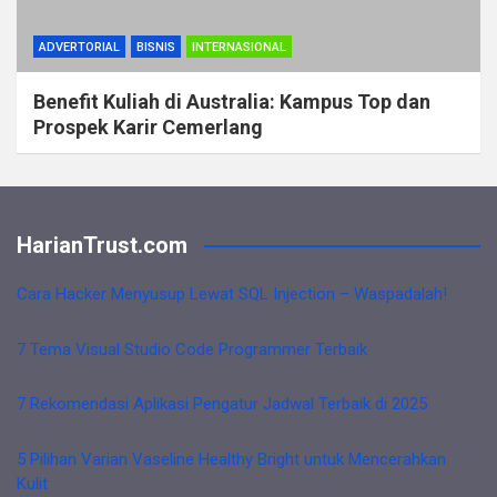
ADVERTORIAL
BISNIS
INTERNASIONAL
Benefit Kuliah di Australia: Kampus Top dan
Prospek Karir Cemerlang
HarianTrust.com
Cara Hacker Menyusup Lewat SQL Injection – Waspadalah!
7 Tema Visual Studio Code Programmer Terbaik
7 Rekomendasi Aplikasi Pengatur Jadwal Terbaik di 2025
5 Pilihan Varian Vaseline Healthy Bright untuk Mencerahkan
Kulit