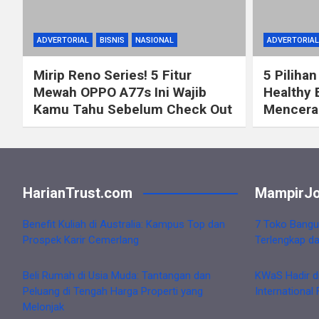
ADVERTORIAL
BISNIS
NASIONAL
ADVERTORIAL
Mirip Reno Series! 5 Fitur
5 Pilihan
Mewah OPPO A77s Ini Wajib
Healthy 
Kamu Tahu Sebelum Check Out
Mencerah
HarianTrust.com
MampirJo
Benefit Kuliah di Australia: Kampus Top dan
7 Toko Bangu
Prospek Karir Cemerlang
Terlengkap d
Beli Rumah di Usia Muda: Tantangan dan
KWaS Hadir d
Peluang di Tengah Harga Properti yang
International 
Melonjak