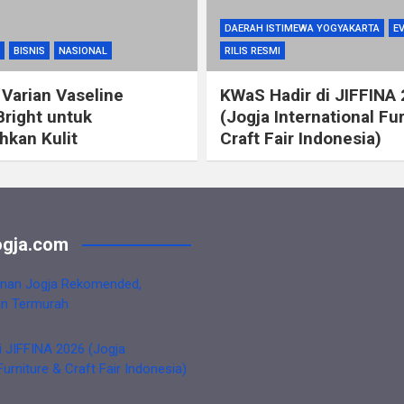
DAERAH ISTIMEWA YOGYAKARTA
E
BISNIS
NASIONAL
RILIS RESMI
 Varian Vaseline
KWaS Hadir di JIFFINA
Bright untuk
(Jogja International Fu
kan Kulit
Craft Fair Indonesia)
gja.com
nan Jogja Rekomended,
an Termurah
i JIFFINA 2026 (Jogja
Furniture & Craft Fair Indonesia)