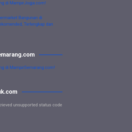
ng di MampirJogja.com!
ermarket Bangunan di
ekomended, Terlengkap dan
emarang.com
ng di MampirSemarang.com!
uk.com
trieved unsupported status code