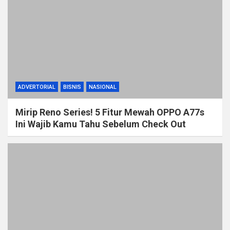
ADVERTORIAL
BISNIS
NASIONAL
Mirip Reno Series! 5 Fitur Mewah OPPO A77s
Ini Wajib Kamu Tahu Sebelum Check Out