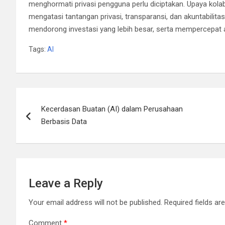
menghormati privasi pengguna perlu diciptakan. Upaya kola
mengatasi tantangan privasi, transparansi, dan akuntabili
mendorong investasi yang lebih besar, serta mempercepat a
Tags:
AI
Post
Kecerdasan Buatan (AI) dalam Perusahaan
navigation
Berbasis Data
Leave a Reply
Your email address will not be published.
Required fields a
Comment
*