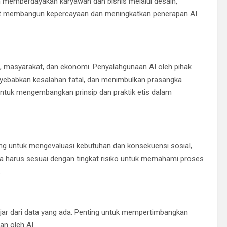
 memberdayakan karyawan dan bisnis melalui desain,
at membangun kepercayaan dan meningkatkan penerapan AI
ia, masyarakat, dan ekonomi. Penyalahgunaan AI oleh pihak
nyebabkan kesalahan fatal, dan menimbulkan prasangka
g untuk mengembangkan prinsip dan praktik etis dalam
g untuk mengevaluasi kebutuhan dan konsekuensi sosial,
ia harus sesuai dengan tingkat risiko untuk memahami proses
.
elajar dari data yang ada. Penting untuk mempertimbangkan
n oleh AI.