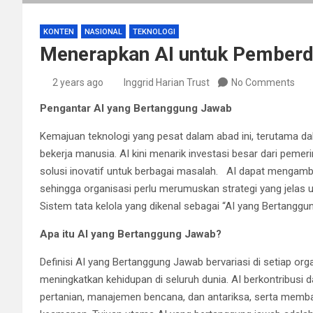
KONTEN
NASIONAL
TEKNOLOGI
Menerapkan AI untuk Pemberd
2 years ago
Inggrid Harian Trust
No Comments
Pengantar AI yang Bertanggung Jawab
Kemajuan teknologi yang pesat dalam abad ini, terutama d
bekerja manusia. AI kini menarik investasi besar dari pemer
solusi inovatif untuk berbagai masalah. AI dapat mengambi
sehingga organisasi perlu merumuskan strategi yang jelas
Sistem tata kelola yang dikenal sebagai “AI yang Bertanggu
Apa itu AI yang Bertanggung Jawab?
Definisi AI yang Bertanggung Jawab bervariasi di setiap 
meningkatkan kehidupan di seluruh dunia. AI berkontribusi d
pertanian, manajemen bencana, dan antariksa, serta membant