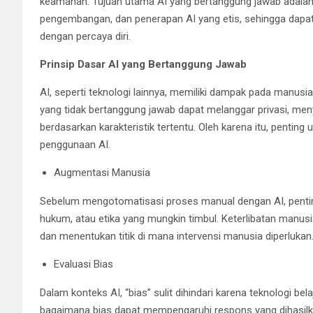
keamanan. Tujuan utama AI yang bertanggung jawab adalah
pengembangan, dan penerapan AI yang etis, sehingga dap
dengan percaya diri.
Prinsip Dasar AI yang Bertanggung Jawab
AI, seperti teknologi lainnya, memiliki dampak pada manus
yang tidak bertanggung jawab dapat melanggar privasi, me
berdasarkan karakteristik tertentu. Oleh karena itu, pentin
penggunaan AI.
Augmentasi Manusia
Sebelum mengotomatisasi proses manual dengan AI, pentin
hukum, atau etika yang mungkin timbul. Keterlibatan manus
dan menentukan titik di mana intervensi manusia diperlukan
Evaluasi Bias
Dalam konteks AI, “bias” sulit dihindari karena teknologi b
bagaimana bias dapat mempengaruhi respons yang dihasilka