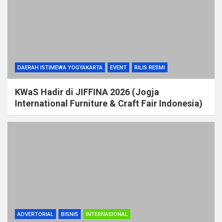
DAERAH ISTIMEWA YOGYAKARTA
EVENT
RILIS RESMI
KWaS Hadir di JIFFINA 2026 (Jogja
International Furniture & Craft Fair Indonesia)
ADVERTORIAL
BISNIS
INTERNASIONAL