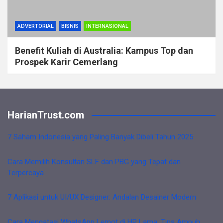
ADVERTORIAL
BISNIS
INTERNASIONAL
Benefit Kuliah di Australia: Kampus Top dan
Prospek Karir Cemerlang
HarianTrust.com
7 Saham Indonesia yang Paling Banyak Dibeli Tahun 2025
Cara Memilih Konsultan SLF dan PBG yang Tepat dan
Terpercaya
7 Aplikasi untuk UI/UX Designer: Andalan Desainer Modern
Cara Mengatasi WhatsApp Lemot di HP Lama: Tips Ampuh