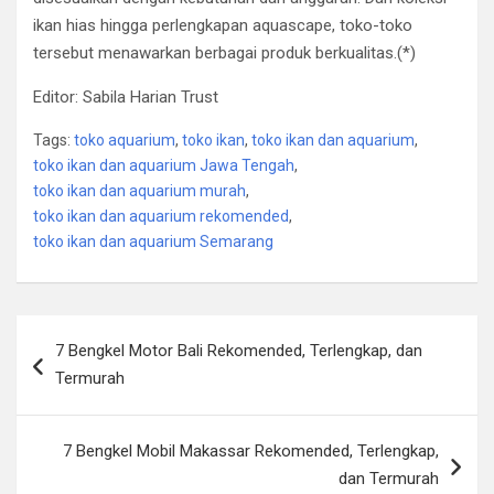
ikan hias hingga perlengkapan aquascape, toko-toko
tersebut menawarkan berbagai produk berkualitas.(*)
Editor: Sabila Harian Trust
Tags:
toko aquarium
,
toko ikan
,
toko ikan dan aquarium
,
toko ikan dan aquarium Jawa Tengah
,
toko ikan dan aquarium murah
,
toko ikan dan aquarium rekomended
,
toko ikan dan aquarium Semarang
Post
7 Bengkel Motor Bali Rekomended, Terlengkap, dan
navigation
Termurah
7 Bengkel Mobil Makassar Rekomended, Terlengkap,
dan Termurah