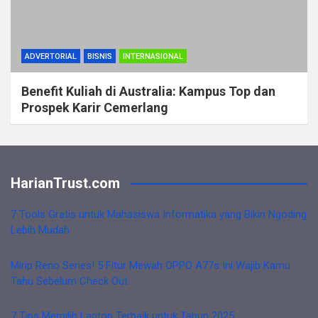
ADVERTORIAL
BISNIS
INTERNASIONAL
Benefit Kuliah di Australia: Kampus Top dan
Prospek Karir Cemerlang
HarianTrust.com
7 Tools Gratis untuk Mahasiswa Informatika yang Bikin Ngoding
Lebih Mudah
Mirip Reno Series! 5 Fitur Mewah OPPO A77s Ini Wajib Kamu
Tahu Sebelum Check Out
7 Tips Memilih Laptop Terbaik untuk Tahun 2025