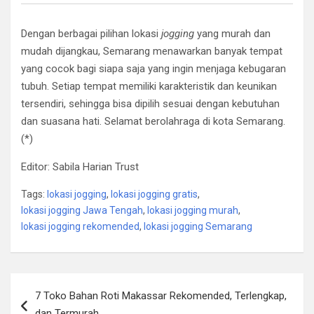
Dengan berbagai pilihan lokasi
jogging
yang murah dan
mudah dijangkau, Semarang menawarkan banyak tempat
yang cocok bagi siapa saja yang ingin menjaga kebugaran
tubuh. Setiap tempat memiliki karakteristik dan keunikan
tersendiri, sehingga bisa dipilih sesuai dengan kebutuhan
dan suasana hati. Selamat berolahraga di kota Semarang.
(*)
Editor: Sabila Harian Trust
Tags:
lokasi jogging
,
lokasi jogging gratis
,
lokasi jogging Jawa Tengah
,
lokasi jogging murah
,
lokasi jogging rekomended
,
lokasi jogging Semarang
Post
7 Toko Bahan Roti Makassar Rekomended, Terlengkap,
navigation
dan Termurah