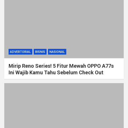
ADVERTORIAL
BISNIS
NASIONAL
Mirip Reno Series! 5 Fitur Mewah OPPO A77s
Ini Wajib Kamu Tahu Sebelum Check Out