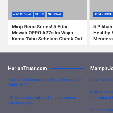
ADVERTORIAL
BISNIS
NASIONAL
ADVERTORIAL
Mirip Reno Series! 5 Fitur
5 Pilihan
Mewah OPPO A77s Ini Wajib
Healthy 
Kamu Tahu Sebelum Check Out
Mencerah
HarianTrust.com
MampirJo
7 Saham Indonesia yang Paling Banyak Dibeli
Selamat Data
Tahun 2025
KWaS Hadir d
7 Rekomendasi Aplikasi Pengatur Jadwal
International 
Terbaik di 2025
Toko dan Sup