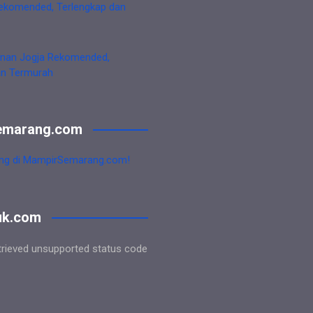
ekomended, Terlengkap dan
nan Jogja Rekomended,
an Termurah
emarang.com
ng di MampirSemarang.com!
uk.com
trieved unsupported status code