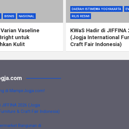
DAERAH ISTIMEWA YOGYAKARTA
E
BISNIS
NASIONAL
RILIS RESMI
 Varian Vaseline
KWaS Hadir di JIFFINA
Bright untuk
(Jogja International Fu
kan Kulit
Craft Fair Indonesia)
gja.com
ng di MampirJogja.com!
i JIFFINA 2026 (Jogja
Furniture & Craft Fair Indonesia)
ermarket Bangunan di