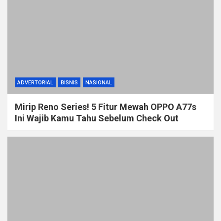
ADVERTORIAL
BISNIS
NASIONAL
Mirip Reno Series! 5 Fitur Mewah OPPO A77s
Ini Wajib Kamu Tahu Sebelum Check Out