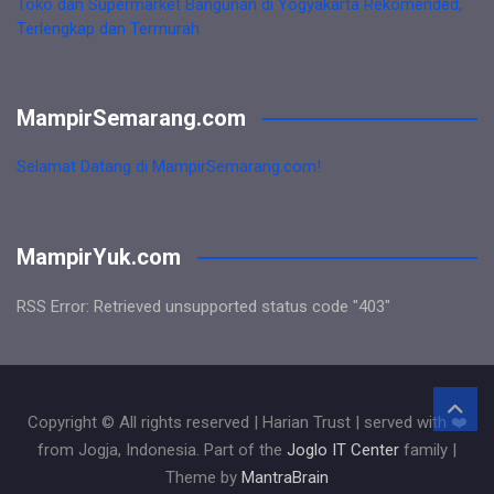
Toko dan Supermarket Bangunan di Yogyakarta Rekomended,
Terlengkap dan Termurah
MampirSemarang.com
Selamat Datang di MampirSemarang.com!
MampirYuk.com
RSS Error: Retrieved unsupported status code "403"
Copyright © All rights reserved | Harian Trust | served with ❤️
from Jogja, Indonesia. Part of the
Joglo IT Center
family |
Theme by
MantraBrain