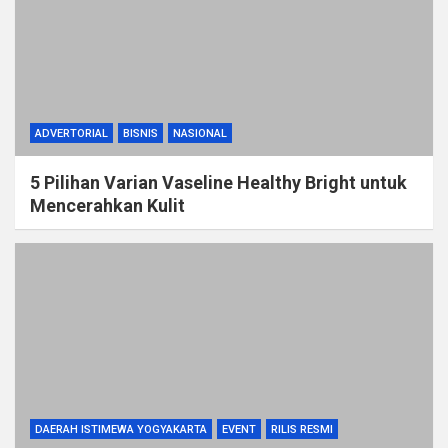
ADVERTORIAL
BISNIS
NASIONAL
5 Pilihan Varian Vaseline Healthy Bright untuk
Mencerahkan Kulit
DAERAH ISTIMEWA YOGYAKARTA
EVENT
RILIS RESMI