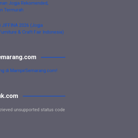
nan Jogja Rekomended,
an Termurah
i JIFFINA 2026 (Jogja
Furniture & Craft Fair Indonesia)
emarang.com
ng di MampirSemarang.com!
uk.com
trieved unsupported status code