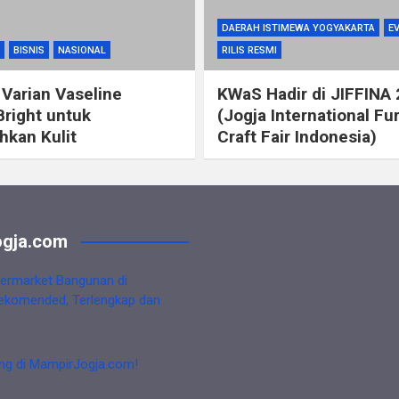
DAERAH ISTIMEWA YOGYAKARTA
E
BISNIS
NASIONAL
RILIS RESMI
 Varian Vaseline
KWaS Hadir di JIFFINA
Bright untuk
(Jogja International Fu
kan Kulit
Craft Fair Indonesia)
gja.com
ermarket Bangunan di
ekomended, Terlengkap dan
ng di MampirJogja.com!