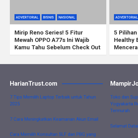
ADVERTORIAL
BISNIS
NASIONAL
ADVERTORIAL
Mirip Reno Series! 5 Fitur
5 Pilihan
Mewah OPPO A77s Ini Wajib
Healthy 
Kamu Tahu Sebelum Check Out
Mencerah
HarianTrust.com
MampirJo
7 Tips Memilih Laptop Terbaik untuk Tahun
Toko dan Sup
2025
Yogyakarta R
Termurah
7 Cara Meningkatkan Keamanan Akun Email
Selamat Data
Cara Memilih Konsultan SLF dan PBG yang