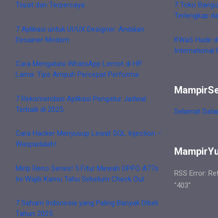
Tepat dan Terpercaya
7 Toko Bangu
Terlengkap d
7 Aplikasi untuk UI/UX Designer: Andalan
Desainer Modern
KWaS Hadir d
International 
Cara Mengatasi WhatsApp Lemot di HP
Lama: Tips Ampuh Percepat Performa
MampirS
7 Rekomendasi Aplikasi Pengatur Jadwal
Terbaik di 2025
Selamat Data
Cara Hacker Menyusup Lewat SQL Injection –
Waspadalah!
MampirY
Mirip Reno Series! 5 Fitur Mewah OPPO A77s
RSS Error: Re
Ini Wajib Kamu Tahu Sebelum Check Out
"403"
7 Saham Indonesia yang Paling Banyak Dibeli
Tahun 2025