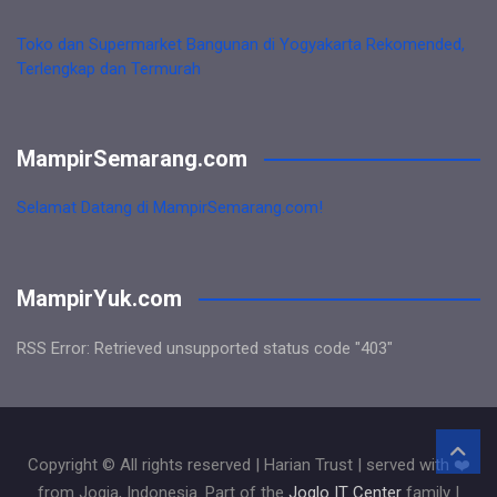
Toko dan Supermarket Bangunan di Yogyakarta Rekomended,
Terlengkap dan Termurah
MampirSemarang.com
Selamat Datang di MampirSemarang.com!
MampirYuk.com
RSS Error: Retrieved unsupported status code "403"
Copyright © All rights reserved | Harian Trust | served with ❤️
from Jogja, Indonesia. Part of the
Joglo IT Center
family |