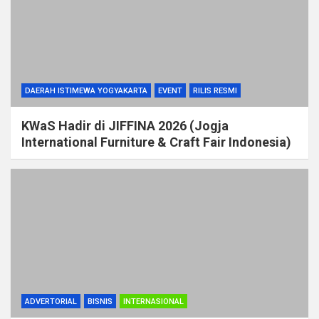
DAERAH ISTIMEWA YOGYAKARTA
EVENT
RILIS RESMI
KWaS Hadir di JIFFINA 2026 (Jogja
International Furniture & Craft Fair Indonesia)
ADVERTORIAL
BISNIS
INTERNASIONAL