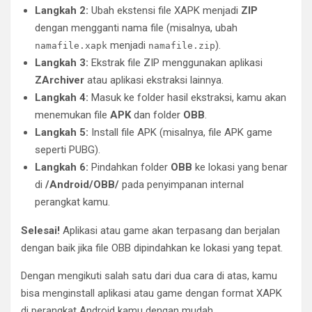
Langkah 2:
Ubah ekstensi file XAPK menjadi
ZIP
dengan mengganti nama file (misalnya, ubah
menjadi
).
namafile.xapk
namafile.zip
Langkah 3:
Ekstrak file ZIP menggunakan aplikasi
ZArchiver
atau aplikasi ekstraksi lainnya.
Langkah 4:
Masuk ke folder hasil ekstraksi, kamu akan
menemukan file
APK
dan folder
OBB
.
Langkah 5:
Install file APK (misalnya, file APK game
seperti PUBG).
Langkah 6:
Pindahkan folder
OBB
ke lokasi yang benar
di
/Android/OBB/
pada penyimpanan internal
perangkat kamu.
Selesai!
Aplikasi atau game akan terpasang dan berjalan
dengan baik jika file OBB dipindahkan ke lokasi yang tepat.
Dengan mengikuti salah satu dari dua cara di atas, kamu
bisa menginstall aplikasi atau game dengan format XAPK
di perangkat Android kamu dengan mudah.