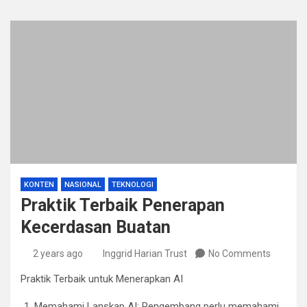
KONTEN
NASIONAL
TEKNOLOGI
Praktik Terbaik Penerapan
Kecerdasan Buatan
2 years ago
Inggrid Harian Trust
No Comments
Praktik Terbaik untuk Menerapkan AI
Memahami Lanskap AI: Pengembang perlu memahami