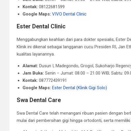
Kontak:
08122681599
Google Maps:
VIVO Dental Clinic
Ester Dental Clinic
Menggabungkan keahlian dari para dokter spesialis, Ester D
Klinik ini dikenal sebagai langganan cucu Presiden RI, Jan
kualitas layanannya.
Alamat:
Dusun I, Madegondo, Grogol, Sukoharjo Regency
Jam Buka:
Senin – Jumat: 08.00 – 21.00 WIB​; Sabtu: 09
Kontak:
087772439191
Google Maps:
Ester Dental (Klinik Gigi Solo)
Swa Dental Care
Swa Dental Care telah menangani ribuan pasien dengan berb
mulai dari pembersihan gigi hingga ortodonti, serta memiliki 