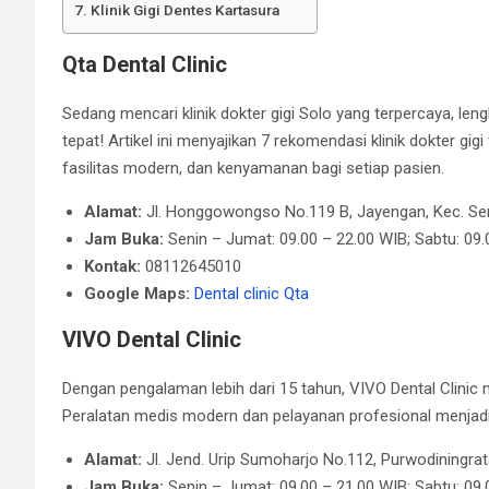
Klinik Gigi Dentes Kartasura
Qta Dental Clinic
Sedang mencari klinik dokter gigi Solo yang terpercaya, le
tepat! Artikel ini menyajikan 7 rekomendasi klinik dokter gi
fasilitas modern, dan kenyamanan bagi setiap pasien.
Alamat:
Jl. Honggowongso No.119 B, Jayengan, Kec. Se
Jam Buka:
Senin – Jumat: 09.00 – 22.00 WIB; Sabtu: 09.
Kontak:
08112645010
Google Maps:
Dental clinic Qta
VIVO Dental Clinic
Dengan pengalaman lebih dari 15 tahun, VIVO Dental Clinic m
Peralatan medis modern dan pelayanan profesional menjadika
Alamat:
Jl. Jend. Urip Sumoharjo No.112, Purwodiningra
Jam Buka:
Senin – Jumat: 09.00 – 21.00 WIB​; Sabtu: 09