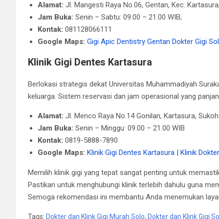
Alamat:
Jl. Mangesti Raya No.06, Gentan, Kec. Kartasu
Jam Buka:
Senin – Sabtu: 09.00 – 21.00 WIB;
Kontak:
081128066111
Google Maps:
Gigi Apic Dentistry Gentan Dokter Gigi So
Klinik Gigi Dentes Kartasura
Berlokasi strategis dekat Universitas Muhammadiyah Surakart
keluarga. Sistem reservasi dan jam operasional yang pan
Alamat:
Jl. Menco Raya No.14 Gonilan, Kartasura, Suko
Jam Buka:
Senin – Minggu: 09.00 – 21.00 WIB​
Kontak:
0819-5888-7890​
Google Maps:
Klinik Gigi Dentes Kartasura | Klinik Dokt
Memilih klinik gigi yang tepat sangat penting untuk memas
Pastikan untuk menghubungi klinik terlebih dahulu guna me
Semoga rekomendasi ini membantu Anda menemukan layanan
Tags:
Dokter dan Klink Gigi Murah Solo
,
Dokter dan Klink Gigi So