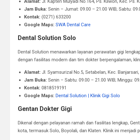
Alamat:
Jl. Kapten Mulyadi No.164, Ps. Kliwon, Kec. Ps.
Jam Buka:
Senin – Jumat: 09.00 – 21.00 WIB​; Sabtu: 09
Kontak:
(0271) 633200​
Google Maps:
SWA Dental Care
Dental Solution Solo
Dental Solution menawarkan layanan perawatan gigi lengk
dengan fasilitas modern dan tim dokter berpengalaman, klin
Alamat:
Jl. Syamsurizal No.5, Setabelan, Kec. Banjarsar
Jam Buka:
Senin – Sabtu: 09.00 – 21.00 WIB; Minggu: 09.
Kontak:
0818519191
Google Maps:
Dental Solution | Klinik Gigi Solo
Gentan Dokter Gigi
Dikenal dengan pelayanan ramah dan fasilitas lengkap, Gent
kota, termasuk Solo, Boyolali, dan Klaten. Klinik ini menjadi 