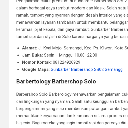
Pengalaman cukur premium di Sunbarber Barbershop SB02 Se
dalam berbagai gaya rambut modern dan klasik. Salah satu 
ramah, tempat yang nyaman dengan desain interior yang eleg
menawarkan layanan tambahan untuk membantu pelanggan me
keramas, pijat kepala, dan gaya rambut. Sunbarber Barbersho
tampil rapi dan stylish di Solo karena harganya yang bersain
Alamat:
Jl. Kyai Mojo, Semanggi, Kec. Ps. Kliwon, Kota 
Jam Buka:
Senin – Minggu: 10.00–22.00
Nomor Kontak:
081224926929
Google Maps:
Sunbarber Barbershop SB02 Semanggi
Barbertology Barbershop Solo
Barbershop Solo Barberology menawarkan pengalaman cuku
dan lingkungan yang nyaman. Salah satu keunggulan barbers
berpengalaman yang siap memberikan potongan rambut yan
memastikan kenyamanan dan keamanan selama proses cuk
higienis. Bagi mereka yang ingin tampil rapi dan percaya di