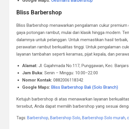
Google Maps:
Oesman’s Barbershop
Bliss Barbershop
Bliss Barbershop menawarkan pengalaman cukur premium d
gaya potongan rambut, mulai dari klasik hingga modern. T
dalamnya untuk pelanggan. Untuk memastikan hasil terbaik,
perawatan rambut berkualitas tinggi. Untuk pengalaman cu
layanan tambahan seperti keramas, pijat kepala, dan peraw
Alamat:
Jl. Gajahmada No.117, Punggawan, Kec. Banjars
Jam Buka:
Senin – Minggu: 10.00–22.00
Nomor Kontak:
0882006118342
Google Maps:
Bliss Barbershop Bali (Solo Branch)
Ketujuh barbershop di atas menawarkan layanan berkualitas
tersebut, Anda dapat memilih barbershop yang sesuai deng
Tags:
Barbershop
,
Barbershop Solo
,
Barbershop Solo murah
,
c