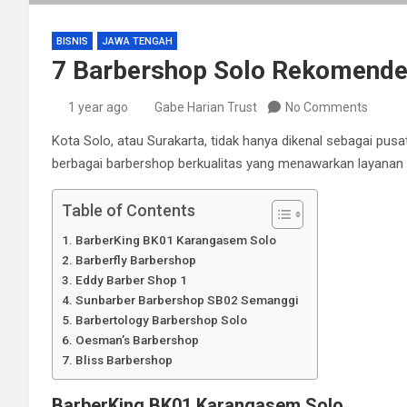
BISNIS
JAWA TENGAH
7 Barbershop Solo Rekomended
1 year ago
Gabe Harian Trust
No Comments
Kota Solo, atau Surakarta, tidak hanya dikenal sebagai pu
berbagai barbershop berkualitas yang menawarkan layanan 
Table of Contents
BarberKing BK01 Karangasem Solo
Barberfly Barbershop
Eddy Barber Shop 1
Sunbarber Barbershop SB02 Semanggi
Barbertology Barbershop Solo
Oesman’s Barbershop
Bliss Barbershop
BarberKing BK01 Karangasem Solo