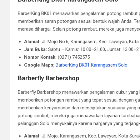
BarberKing BK01 menawarkan pengalaman potong rambut p
memberikan saran potongan sesuai bentuk wajah Anda. T
merasa dihargai. Selain potong rambut, mereka juga menyedi
Alamat:
Jl. Mojo No.6, Karangasem, Kec. Laweyan, Kota
Jam Buka:
Sabtu – Kamis: 10.00–21.00, Jumat: 13.00–2
Nomor Kontak:
(0271) 7452575
Google Maps:
BarberKing BK01 Karangasem Solo
Barberfly Barbershop
Barberfly Barbershop menawarkan pengalaman cukur yang lua
memberikan potongan rambut yang tepat sesuai dengan gay
memberikan kenyamanan dan menciptakan suasana yang rilek
potong rambut, mereka juga menawarkan layanan tambahan s
pelanggan Solo menyukainya karena harganya yang terjangka
Alamat:
Jl. Mojo, Karangasem, Kec. Laweyan, Kota Sura