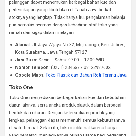
pelanggan dapat menemukan berbagai bahan kue dan
perlengkapan yang dibutuhkan di Tanah Jaya berkat
stoknya yang lengkap. Tidak hanya itu, pengalaman belanja
pun semakin nyaman dengan kehadiran staf toko yang
ramah dan sigap dalam melayani.
Alamat:
Jl. Jaya Wijaya No.32, Mojosongo, Kec. Jebres,
Kota Surakarta, Jawa Tengah 57127
Jam Buka:
Senin – Sabtu: 07.00 – 17.00 WIB
Nomor Telepon:
(0271) 234567 / 08122987602
Google Maps
:
Toko Plastik dan Bahan Roti Terang Jaya
Toko One
Toko One menyediakan berbagai bahan kue dan kebutuhan
dapur lainnya, serta aneka produk plastik dalam berbagai
bentuk dan ukuran. Dengan ketersediaan produk yang
lengkap, pelanggan dapat memenuhi semua kebutuhannya
di satu tempat. Selain itu, toko ini dikenal karena harga
yang bersaing, menjadikannya pilihan utama bagi pedagang