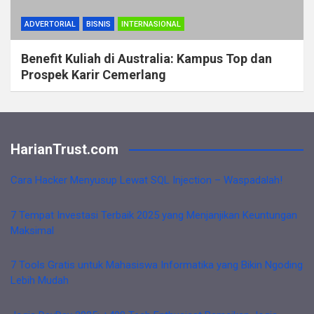
ADVERTORIAL
BISNIS
INTERNASIONAL
Benefit Kuliah di Australia: Kampus Top dan
Prospek Karir Cemerlang
HarianTrust.com
Cara Hacker Menyusup Lewat SQL Injection – Waspadalah!
7 Tempat Investasi Terbaik 2025 yang Menjanjikan Keuntungan
Maksimal
7 Tools Gratis untuk Mahasiswa Informatika yang Bikin Ngoding
Lebih Mudah