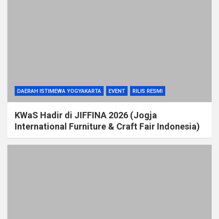
DAERAH ISTIMEWA YOGYAKARTA
EVENT
RILIS RESMI
KWaS Hadir di JIFFINA 2026 (Jogja
International Furniture & Craft Fair Indonesia)