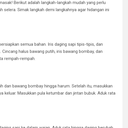
asak! Berikut adalah langkah-langkah mudah yang perlu
h selera. Simak langkah demi langkahnya agar hidangan ini
iapkan semua bahan. Iris daging sapi tipis-tipis, dan
 Cincang halus bawang putih, iris bawang bombay, dan
erta rempah-rempah.
ih dan bawang bombay hingga harum. Setelah itu, masukkan
a keluar. Masukkan pula ketumbar dan jintan bubuk. Aduk rata
ging sapi ke dalam wajan. Aduk rata hingga daging berubah