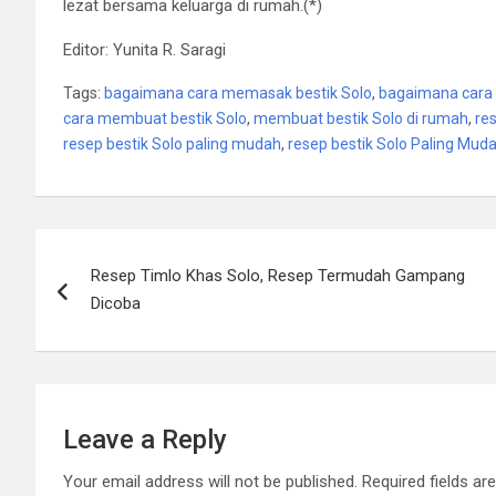
lezat bersama keluarga di rumah.(*)
Editor: Yunita R. Saragi
Tags:
bagaimana cara memasak bestik Solo
,
bagaimana cara
cara membuat bestik Solo
,
membuat bestik Solo di rumah
,
res
resep bestik Solo paling mudah
,
resep bestik Solo Paling Mudah
Post
Resep Timlo Khas Solo, Resep Termudah Gampang
navigation
Dicoba
Leave a Reply
Your email address will not be published.
Required fields a